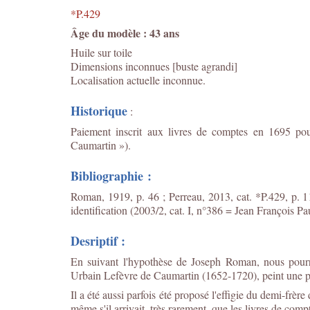
*P.429
Âge du modèle : 43 ans
Huile sur toile
Dimensions inconnues [buste agrandi]
Localisation actuelle inconnue.
Historique
:
Paiement inscrit aux livres de comptes en 1695 pou
Caumartin »).
Bibliographie :
Roman, 1919, p. 46 ; Perreau, 2013, cat. *P.429, p. 11
identification (2003/2, cat. I, n°386 = Jean François 
Desriptif :
En suivant l'hypothèse de Joseph Roman, nous pourri
Urbain Lefèvre de Caumartin (1652-1720), peint une p
Il a été aussi parfois été proposé l'effigie du demi-f
même s'il arrivait, très rarement, que les livres de comp