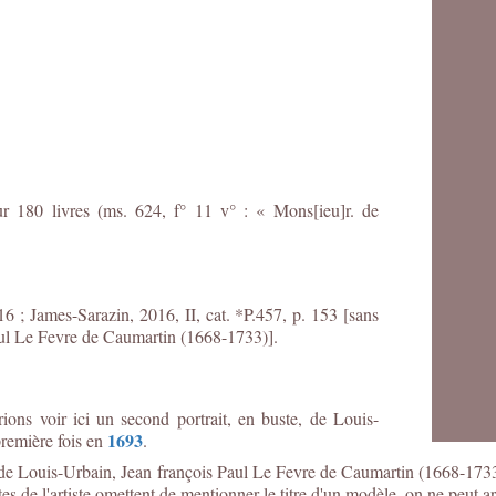
r 180 livres (ms. 624, f° 11 v° : « Mons[ieu]r. de
6 ; James-Sarazin, 2016, II, cat. *P.457, p. 153 [sans
Paul Le Fevre de Caumartin (1668-1733)].
ons voir ici un second portrait, en buste, de Louis-
1693
remière fois en
.
rère de Louis-Urbain, Jean françois Paul Le Fevre de Caumartin (1668-17
tes de l'artiste omettent de mentionner le titre d'un modèle, on ne peut arg