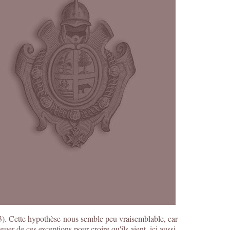
33). Cette hypothèse nous semble peu vraisemblable, car
uer de ces exceptions pour croire qu'ils aient, ici aussi,