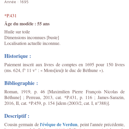
Année :
1695
*P.431
Âge du modèle : 55 ans
Huile sur toile
Dimensions inconnues [buste]
Localisation actuelle inconnue.
Historique :
Paiement inscrit aux livres de comptes en 1695 pour 150 livres
(ms. 624, f° 11 v° : « Mons[ieu]r le duc de Béthune »).
Bibliographie :
Roman, 1919, p. 46 [Maximilien Pierre François Nicolas de
Béthune] ; Perreau, 2013, cat. *P.431, p. 116 ;
James-Sarazin,
2016, II, cat. *P.459, p. 154 [idem (2003/2, cat. I, n°388)].
Descriptif :
l'évêque de Verdun
Cousin germain de
, peint l'année précédente,