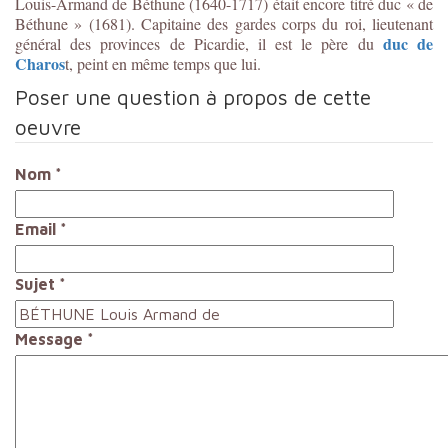
Louis-Armand de Béthune (1640-1717) était encore titré duc « de
Béthune » (1681).
Capitaine des gardes corps du roi, lieutenant
duc de
général des provinces de Picardie, il
est le père du
Charos
t, peint en même temps que lui.
Poser une question à propos de cette
oeuvre
Nom
*
Email
*
Sujet
*
Message
*