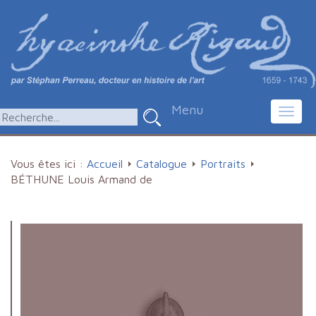
Menu
Toggl
navig
Vous êtes ici :
Accueil
Catalogue
Portraits
BÉTHUNE Louis Armand de