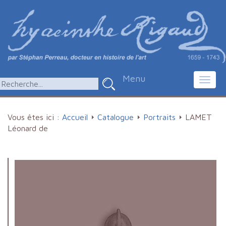
Menu
Toggl
navig
Vous êtes ici :
Accueil
Catalogue
Portraits
LAMET
Léonard de