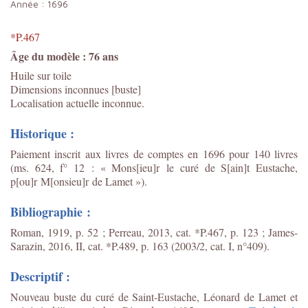
Année :
1696
*P.467
Âge du modèle : 76 ans
Huile sur toile
Dimensions inconnues [buste]
Localisation actuelle inconnue.
Historique :
Paiement inscrit aux livres de comptes en 1696 pour 140 livres
(ms. 624, f° 12 : « Mons[ieu]r le curé de S[ain]t Eustache,
p[ou]r M[onsieu]r de Lamet »).
Bibliographie :
Roman, 1919, p. 52 ; Perreau, 2013, cat. *P.467, p. 123 ; James-
Sarazin, 2016, II, cat. *P.489, p. 163 (2003/2, cat. I, n°409).
Descriptif :
Nouveau buste du curé de Saint-Eustache, Léonard de Lamet et