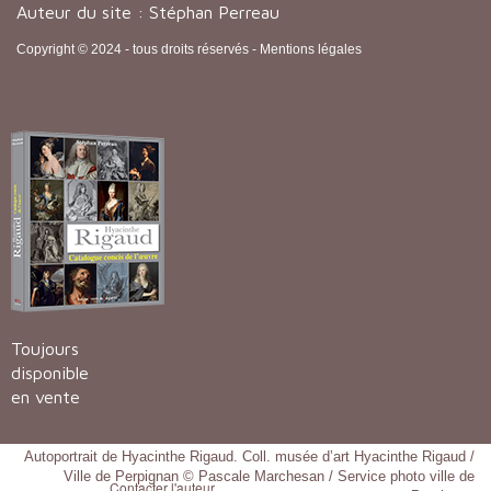
Auteur du site : Stéphan Perreau
Copyright © 2024 - tous droits réservés -
Mentions légales
Toujours
disponible
en vente
Autoportrait de Hyacinthe Rigaud. Coll. musée d’art Hyacinthe Rigaud /
Ville de Perpignan © Pascale Marchesan / Service photo ville de
Contacter l'auteur