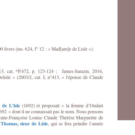
0 livres (ms. 624, f° 12 : « Mad[am]e
de Lisle »).
13, cat. *P.472, p. 123-124 ;
James-Sarazin, 2016,
Delisle
» (2003/2, cat. I, n°413, « l'épouse de Claude
 de L’isle
(1692) et proposait « la femme d’Oudart
1692 » dont il ne connaissait pas le nom. Nous pensons
nne-Françoise Louise Claude Thérèse Marguerite de
 Thomas, sieur de Lisle
, qui se fera peindre l’année