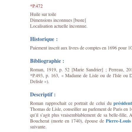
*P.472
Huile sur toile
Dimensions inconnues [buste]
Localisation actuelle inconnue.
Historique :
Paiement inscrit aux livres de comptes en 1696 pour 10
Bibliographie :
Roman, 1919, p. 52 [Marie Sandrier] ; Perreau, 20
*P.493, p. 163,
« Madame de Lisle ou de l'Isle ou 
Delisle »).
Descriptif :
président
Roman rapprochait ce portrait de celui du
Thomas de Lisle, conseiller au parlement de Paris en 
qu’il s’agit plus vraisemblablement de sa belle-fille,
A
Pierre-Louis
Boucherat (morte en 1740)
, épouse de
suivante.