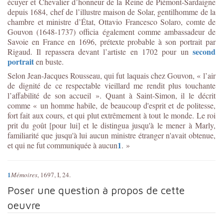
écuyer et Chevalier d’honneur de la Reine de Piémont-Sardaigne
depuis 1684, chef de l’illustre maison de Solar, gentilhomme de la
chambre et ministre d’État,
Ottavio Francesco Solaro, comte de
Gouvon (1648-1737)
officia également comme ambassadeur de
Savoie en France en 1696, prétexte probable à son portrait par
second
Rigaud. Il repassera devant l’artiste en 1702 pour un
portrait
en buste.
Selon Jean-Jacques Rousseau, qui fut laquais chez Gouvon, « l’air
de dignité de ce respectable vieillard me rendit plus touchante
l’affabilité de son accueil ». Quant à Saint-Simon, il le décrit
comme « un homme habile, de beaucoup d'esprit et de politesse,
fort fait aux cours, et qui plut extrêmement à tout le monde. Le roi
prit du goût [pour lui] et le distingua jusqu'à le mener à Marly,
familiarité que jusqu'à lui aucun ministre étranger n'avait obtenue,
1
et qui ne fut communiquée à aucun
. »
1
Mémoires
, 1697, I, 24
.
Poser une question à propos de cette
oeuvre