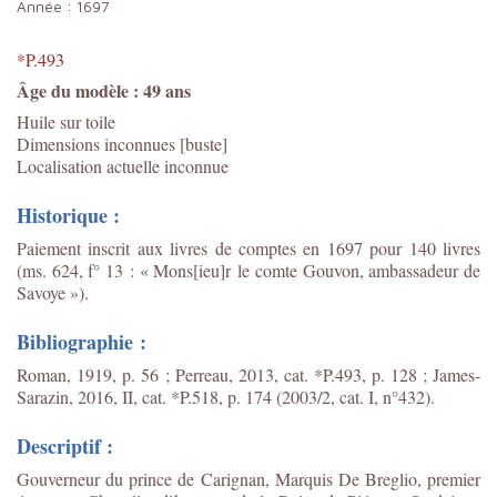
Année :
1697
*P.493
Âge du modèle : 49 ans
Huile sur toile
Dimensions inconnues [buste]
Localisation actuelle inconnue
Historique :
Paiement inscrit aux livres de comptes en 1697 pour 140 livres
(ms. 624, f° 13 : « Mons[ieu]r
le comte Gouvon, ambassadeur de
Savoye »).
Bibliographie :
Roman, 1919, p. 56 ; Perreau, 2013, cat. *P.493, p. 128 ; James-
Sarazin, 2016, II, cat. *P.518, p. 174 (2003/2, cat. I, n°432).
Descriptif :
Gouverneur du prince de Carignan, Marquis De Breglio, premier