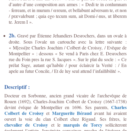
d’autre d’une composition aux armes : « Dedi te in conlumnam
- ferream, et in murum / œreum, et bellabunt adversum te, et non
/ prævalebunt ; quia ego tecum sum, ait Domi-/-nus, ut liberem
te. Jerem I ».
2b.
Gravé par Étienne Jehandiers Desrochers, dans un ovale à
droite. Sous l’ovale un cartouche avec la lettre suivante :
« M[essi]re Charles Joachim / Colbert de Croissy, / Evêque de
Montpellier » : dessous « Se vend à Paris chez E. Desrochers
rue du Foin pres la rue S. Iacques ». Sur le plat du socle : « Ce
prélat Sage, autant qu’habile / pour éclaircir la Verité : / En
apele au futur Concile, / Et de luy seul attend l’infaillibilité ».
Descriptif :
Docteur en Sorbonne, ancien grand vicaire de l'archevêque de
Rouen (1692), Charles-Joachim Colbert de Croissy (1667-1738)
Charles
devint évêque de Montpellier en 1696. Ses parents,
Colbert de Croissy
Marguerite Béraud
et
avant lui avaient
ouvert la voie du clan Colbert chez Rigaud. Ses frères, le
chevalier de Croissy
marquis de Torcy
et le
solliciteront
également l’artiste. Janséniste convaincu, proche de l'évêque de