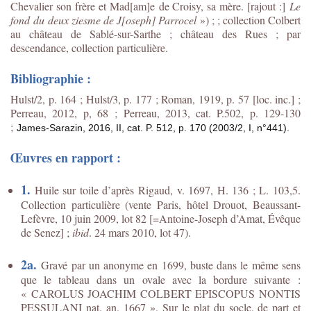
Chevalier son frère et Mad[am]e de Croisy, sa mère. [rajout :]
Le
fond du
deux ziesme
de J[oseph] Parrocel
») ; ; collection Colbert
au château de Sablé-sur-Sarthe ; château des Rues ; par
descendance, collection particulière.
Bibliographie :
Hulst/2, p. 164 ; Hulst/3, p. 177 ; Roman, 1919, p. 57 [loc. inc.] ;
Perreau, 2012, p, 68 ; Perreau, 2013, cat. P.502, p. 129-130
;
James-Sarazin, 2016, II, cat. P. 512, p. 170 (2003/2, I, n°441).
Œuvres en rapport :
1.
Huile sur toile d’après Rigaud, v. 1697, H. 136 ; L. 103,5.
Collection particulière (vente Paris, hôtel Drouot, Beaussant-
Lefèvre, 10 juin 2009, lot 82 [=Antoine-Joseph d’Amat, Évêque
de Senez] ;
ibid
. 24 mars 2010, lot 47).
2a.
Gravé par un anonyme en 1699, buste dans le même sens
que le tableau dans un ovale avec la bordure suivante :
« CAROLUS JOACHIM COLBERT EPISCOPUS NONTIS
PESSULANI nat. an. 1667 ». Sur le plat du socle, de part et