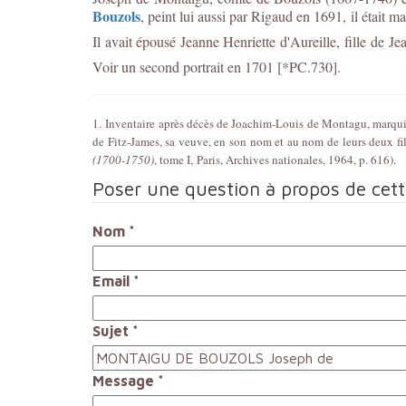
Bouzols
, peint lui aussi par
Rigaud en 1691,
il était 
Il avait épousé Jeanne Henriette d'Aureille, fille de J
Voir un second portrait en 1701 [*PC.730].
1. Inventaire après décès de Joachim-Louis de Montagu, marquis 
de Fitz-James, sa veuve, en son nom et au nom de leurs deux fi
(1700-1750)
, tome I, Paris, Archives nationales, 1964, p. 616).
Poser une question à propos de cet
Nom
*
Email
*
Sujet
*
Message
*