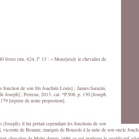
0 livres (ms. 624, f° 13 : « Mons[ieu]r
le chevalier de
 fonction de son fils Joachim Louis] ; James-Sarazin,
de Joseph] ; Perreau, 2013, cat. *P.508, p. 130 [Joseph
 179 [reprise de notre propsotion].
Joseph), il lui prétait cependant les fonctions de son
, vicomte de Beaune, marquis de Bouzols à la suite de son oncle Joachi
tait
chevalier de Malte depuis 1686 ce qui explique le qualificatif ado