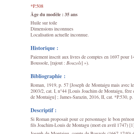
*P.508
Âge du modèle : 35 ans
Huile sur toile
Dimensions inconnues
Localisation actuelle inconnue.
Historique :
Paiement inscrit aux livres de comptes en 1697 pour 14
Boussole, [rajout :
Bouzols
]
»).
Bibliographie :
Roman, 1919, p. 57 [Joseph de Montaigu mais avec les
2003/2, cat. I, n°44 [Louis Joachim de Montaigu, fère 
de Montaigu] ;
James-Sarazin, 2016, II, cat. *P.530, p.
Descriptif :
Si Roman proposait pour ce personnage le bon prénom (
fils Joachim-Louis de Montagu (mort en avril 1747) [1]
Joseph de Montaigu, comte de Bouzols (1667-1740) é