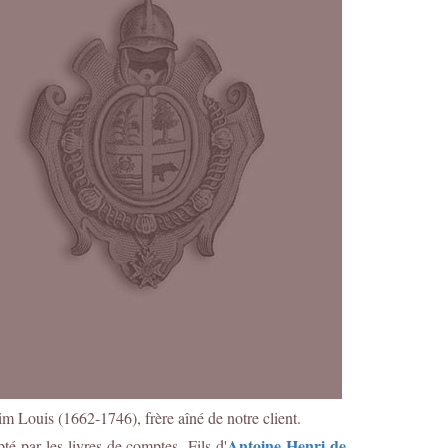
m Louis (1662-1746), frère aîné de notre client.
Antoine Henri de
pté par les livres de comptes.
F
ils d'