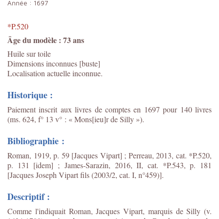
Année :
1697
*P.520
Âge du modèle : 73 ans
Huile sur toile
Dimensions inconnues [buste]
Localisation actuelle inconnue.
Historique :
Paiement inscrit aux livres de comptes en 1697 pour 140 livres
(ms. 624, f° 13 v° : « Mons[ieu]r de Silly »).
Bibliographie :
Roman, 1919, p. 59 [Jacques Vipart] ; Perreau, 2013, cat. *P.520,
p. 131 [idem] ;
James-Sarazin, 2016, II, cat. *P.543, p. 181
[Jacques Joseph Vipart fils (2003/2, cat. I, n°459)].
Descriptif :
Comme l'indiquait Roman, Jacques Vipart, marquis de Silly (v.