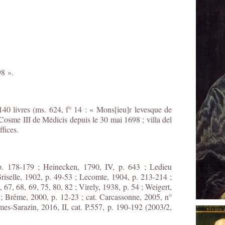
98 ».
140 livres (ms. 624, f° 14 : « Mons[ieu]r levesque de
Cosme III de Médicis depuis le 30 mai 1698 ; villa del
fices.
 p. 178-179 ; Heinecken, 1790, IV, p. 643 ; Ledieu
 Griselle, 1902, p. 49-53 ; Lecomte, 1904, p. 213-214 ;
7, 68, 69, 75, 80, 82 ; Virely, 1938, p. 54 ; Weigert,
 ; Brême, 2000, p. 12-23 ; cat. Carcassonne, 2005, n°
mes-Sarazin, 2016, II, cat. P.557, p. 190-192 (2003/2,