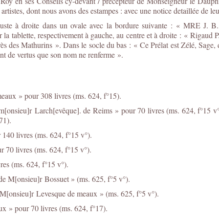
oy en ses Conseils cy-devant / précepteur de Monseigneur le Dauphin,
rtistes, dont nous avons des estampes : avec une notice detaillée de leu
en buste à droite dans un ovale avec la bordure suivante :
e, respectivement à gauche, au centre et à droite : « Rigaud P. »,
ès des Mathurins ». Dans le socle du bas : « Ce Prélat est Zélé, Sage, d
point de vertus que son nom ne renferme ».
eaux » pour 308 livres (ms. 624, f°15).
[onsieu]r Larch[evêque]. de Reims » pour 70 livres (ms. 624, f°15 v°
71).
140 livres (ms. 624, f°15 v°).
70 livres (ms. 624, f°15 v°).
es (ms. 624, f°15 v°).
de M[onsieu]r Bossuet » (ms. 625, f°5 v°).
e M[onsieu]r Levesque de meaux » (ms. 625, f°5 v°).
x » pour 70 livres (ms. 624, f°17).