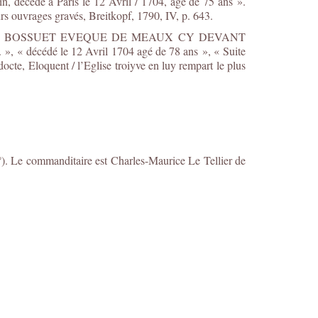
 décédé à Paris le 12 Avril / 1704, âgé de 75 ans ».
rs ouvrages gravés, Breitkopf, 1790, IV, p. 643.
 « MRE J. B. BOSSUET EVEQUE DE MEAUX CY DEVANT
 « décédé le 12 Avril 1704 agé de 78 ans », « Suite
octe, Eloquent / l’Eglise troiyve en luy rempart le plus
). Le commanditaire est Charles-Maurice Le Tellier de