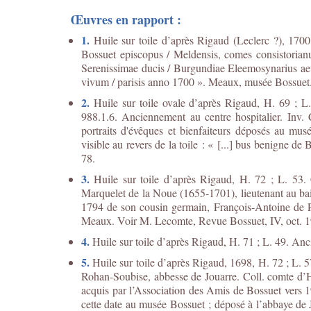
Œuvres en rapport :
1.
Huile sur toile d’après Rigaud (Leclerc ?), 1700
Bossuet episcopus / Meldensis, comes consistorianu
Serenissimae ducis / Burgundiae Eleemosynarius aeta
vivum / parisis anno 1700 ». Meaux, musée Bossuet. I
2.
Huile sur toile ovale d’après Rigaud, H. 69 ; L
988.1.6. Anciennement au centre hospitalier. I
portraits d'évêques et bienfaiteurs déposés au musé
visible au revers de la toile : « [...] bus benigne de 
78.
3.
Huile sur toile d’après Rigaud, H. 72 ; L. 53. 
Marquelet de la Noue (1655-1701), lieutenant au bail
1794 de son cousin germain, François-Antoine de Pi
Meaux. Voir M. Lecomte, Revue Bossuet, IV, oct. 1
4.
Huile sur toile d’après Rigaud, H. 71 ; L. 49. An
5.
Huile sur toile d’après Rigaud, 1698, H. 72 ; L
Rohan-Soubise, abbesse de Jouarre. Coll. comte d’
acquis par l’Association des Amis de Bossuet vers 
cette date au musée Bossuet ; déposé à l’abbaye de