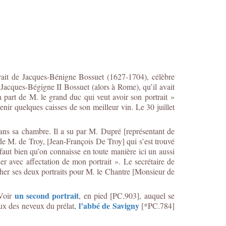
rait de Jacques-Bénigne Bossuet (1627-1704), célèbre
 Jacques-Bégigne II Bossuet (alors à Rome), qu’il avait
a part de M. le grand duc qui veut avoir son portrait »
enir quelques caisses de son meilleur vin. Le 30 juillet
ans sa chambre. Il a su par M. Dupré [représentant de
s de M. de Troy, [Jean-François De Troy] qui s’est trouvé
 faut bien qu’on connaisse en toute manière ici un aussi
 avec affectation de mon portrait ». Le secrétaire de
cher ses deux portraits pour M. le Chantre [Monsieur de
un second portrait
 Voir
, en pied [PC.903], auquel se
l’abbé de Savigny
ux des neveux du prélat,
[*PC.784]