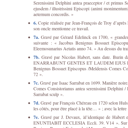
Serenissimi Delphini antea praeceptor / et primus 
ejusdem / illustrissimi Episcopi (animi monimentum) 
aeternum concordis. »
6.
Copie réalisée par Jean-François de Troy d’après Ri
son oncle mentionne ce travail.
7a.
Gravé par Gérard Edelinck en 1700, « grandeur d
suivante : « Jacobus Benignus Bossuet Episcopus
Eleemosunarius Aetatis anno 74. » Au dessus du trait
7b.
Gravé par Nicolas Habert, sans date. Burin d
ENARRABUNT GENTES ET LAUDEM EJUS ENUNTIABI
Benignus Bossuet Episcopus /Meldensis Comes Consi
72 ».
7c.
Gravé par Isaac Sarrabat en 1699. Manière noire,
Comes Consistorianus antea serenissimi Delphini / 
Sarrabat sculp ».
7d.
Gravé par François Chéreau en 1720 selon Hulst, 
les côtés, pour être placé à la tête… » ; avec la le
7e.
Gravé par J. Devaux, àl’identique de Ha
ENUNTIABIT ECCLESIA Eccli. 39. V14 ». Sur le pla