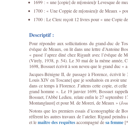
1699 : « une [copie] de m[onsieu]r Levesque de meau
1700 : « Une Coppie de m[onsieu]r de Meaux » pour 
1700 : Le Clerc reçoit 12 livres pour « une Copie d
Descriptif :
Pour répondre aux sollicitations du grand-duc de To
évêque de Meaux, on lit dans une lettre d’Antoine Boss
« passé l’aprez diné chez Rigault avec l’évêque de Mea
(Virely, 1938, p. 54). Le 30 mai de la même année, Cosm
1698, Bossuet écrivit à son neveu que le grand duc « a 
Jacques-Bénigne II, de passage à Florence, écrivit l
Louis XIV en Toscane] que je souhaitois en avoir une cop
dans ce temps à Florence. J’attens cette copie, et cell
grand homme ». Le 19 janvier 1699, Bossuet rappelle 
Bossuet, l’Abbé Ledieu, relate enfin le 27 septembre 1
Montanglaust] et pour M. de Moreri, de Meaux » (
Jou
Notons que les premiers essais d’iconographie de Bos
réfèrent les autres travaux de l’atelier. Rigaud peindra
maître des requêtes
sa femme
et le
accompagné de
[*