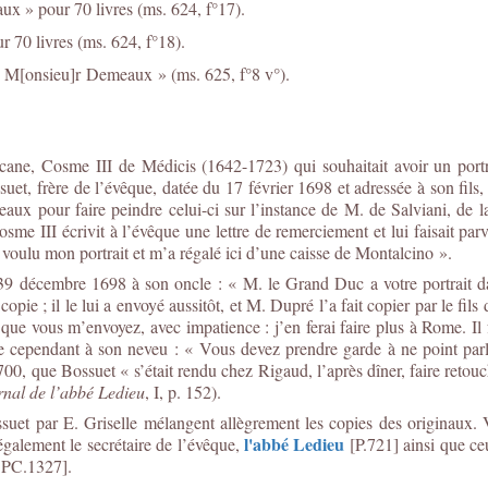
x » pour 70 livres (ms. 624, f°17).
70 livres (ms. 624, f°18).
e M[onsieu]r Demeaux » (ms. 625, f°8 v°).
scane, Cosme III de Médicis (1642-1723) qui souhaitait avoir un port
uet, frère de l’évêque, datée du 17 février 1698 et adressée à son fils,
ux pour faire peindre celui-ci sur l’instance de M. de Salviani, de l
e III écrivit à l’évêque une lettre de remerciement et lui faisait parv
voulu mon portrait et m’a régalé ici d’une caisse de Montalcino ».
e 39 décembre 1698 à son oncle : « M. le Grand Duc a votre portrait d
ie ; il le lui a envoyé aussitôt, et M. Dupré l’a fait copier par le fil
e que vous m’envoyez, avec impatience : j’en ferai faire plus à Rome. Il
cependant à son neveu : « Vous devez prendre garde à ne point parler
700, que Bossuet « s’était rendu chez Rigaud, l’après dîner, faire retou
rnal de l’abbé Ledieu
, I, p. 152).
suet par E. Griselle mélangent allègrement les copies des originaux.
l'abbé Ledieu
 également le secrétaire de l’évêque,
[P.721] ainsi que ce
PC.1327].