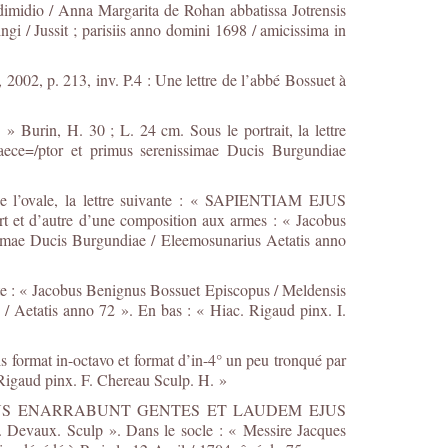
dimidio / Anna Margarita de Rohan abbatissa Jotrensis
gi / Jussit ; parisiis anno domini 1698 / amicissima in
 2002, p. 213, inv. P.4 : Une lettre de l’abbé Bossuet à
 Burin, H. 30 ; L. 24 cm. Sous le portrait, la lettre
aece=/ptor et primus serenissimae Ducis Burgundiae
de l’ovale, la lettre suivante : « SAPIENTIAM EJUS
autre d’une composition aux armes : « Jacobus
simae Ducis Burgundiae / Eleemosunarius Aetatis anno
nte : « Jacobus Benignus Bossuet Episcopus / Meldensis
/ Aetatis anno 72 ». En bas : « Hiac. Rigaud pinx. I.
 format in-octavo et format d’in-4° un peu tronqué par
 Rigaud pinx. F. Chereau Sculp. H. »
ENTIAM EJUS ENARRABUNT GENTES ET LAUDEM EJUS
 Devaux. Sculp ». Dans le socle : « Messire Jacques