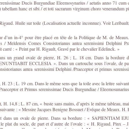
Serenissimae Ducis Burgundiae Eleemosynarius / aetatis anno 71 cum 
tabellam hanc et sibi / et toti sacrarum virginum choro venerandum pin
gaud. Huile sur toile (Localisation actuelle inconnue). Voir Leribault,
’un in-4° pour être placé en tête de la Politique de M. de Meaux. »
 / Meldensis Comes Consistorianus antea serenissimi Delphini Pr
 carré : « Peint par H. Rigault, Gravé par le chevalier Edelinck. »
ans un grand ovale de pierre, H. 26 ; L. 18 cm. Dans la bordure 
T ECCLESIA ». Dans un cartouche sous l’ovale, de part et d’
storianus antea serenissimi Delphini /Praeceptor et primus serenis
 H. 23 ; L. 19 cm. Dans le même sens que la toile avec la lettre suiva
Praeceptor et Primus serenissimae Ducis Burgundiae / Eleemosunarius 
H. 14,8 ; L. 87 cm, « buste sans mains, d’après le même tableau, mais
ttre suivante : « Messire Jacques Benigne Bossuet / Evêque de Meaux. H.
bert et dans un ovale de pierre. Dans sa bordure : « SAPI
t du socle, de part et d’autre de l’ovale : « H. Rigaud. Pinx – J.