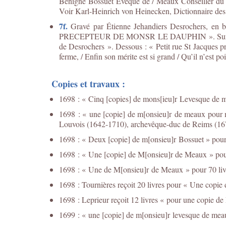
Benigne Bossuet Evêque de / Meaux Conseiller du R
Voir Karl-Heinrich von Heinecken, Dictionnaire des a
7f.
Gravé par Étienne Jehandiers Desrochers, 
PRECEPTEUR DE MONSR LE DAUPHIN ». Sur la tablett
de Desrochers ». Dessous : « Petit rue St Jacques pr
ferme, / Enfin son mérite est si grand / Qu’il n’est 
Copies et travaux :
1698 : « Cinq [copies] de mons[ieu]r Levesque de m
1698 : « une [copie] de m[onsieu]r de meaux pour m
Louvois (1642-1710), archevêque-duc de Reims (16
1698 : « Deux [copie] de m[onsieu]r Bossuet » pour 
1698 : « Une [copie] de M[onsieu]r de Meaux » pour 
1698 : « Une de M[onsieu]r de Meaux » pour 70 livr
1698 : Tournières reçoit 20 livres pour « Une copie 
1698 : Leprieur reçoit 12 livres « pour une copie d
1699 : « une [copie] de m[onsieu]r levesque de meau