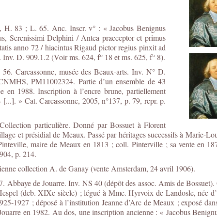
, H. 83 ; L. 65. Anc. Inscr. v° : « Jacobus Benignus
s, Serenissimi Delphini / Antea praeceptor et primus
tis anno 72 / hiacintus Rigaud pictor regius pinxit ad
nv. D. 909.1.2 (Voir ms. 624, f° 18 et ms. 625, f° 8).
. 56. Carcassonne, musée des Beaux-arts. Inv. N° D.
nv. CNMHS, PM11002324. Partie d’un ensemble de 43
e en 1988. Inscription à l’encre brune, partiellement
B [...]. » Cat. Carcassonne, 2005, n°137, p. 79, repr. p.
Collection particulière. Donné par Bossuet à Florent
lage et présidial de Meaux. Passé par héritages successifs à Marie-Lou
nteville, maire de Meaux en 1813 ; coll. Pinterville ; sa vente en 1
904, p. 214.
cienne collection A. de Ganay (vente Amsterdam, 24 avril 1906).
. 57. Abbaye de Jouarre. Inv. NS 40 (dépôt des assoc. Amis de Bossue
Hespel (deb. XIXe siècle) ; légué à Mme. Hyrvoix de Landosle, née d
1925-1927 ; déposé à l’institution Jeanne d’Arc de Meaux ; exposé dan
 Jouarre en 1982. Au dos, une inscription ancienne : « Jacobus Benign