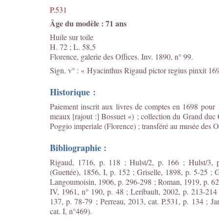
P.531
Âge du modèle : 71 ans
Huile sur toile
H. 72 ; L. 58,5
Florence, galerie des Offices. Inv. 1890, n° 99.
Sign. v° : « Hyacinthus Rigaud pictor regius pinxit 16
Historique :
Paiement inscrit aux livres de comptes en 1698 pour 
meaux [rajout :] Bossuet ») ; collection du Grand duc 
Poggio imperiale (Florence) ; transféré au musée des Of
Bibliographie :
Rigaud, 1716, p. 118 ; Hulst/2, p. 166 ; Hulst/3,
(Guettée), 1856, I, p. 152 ; Griselle, 1898, p. 5-25 ;
Langoumoisin, 1906, p. 296-298 ; Roman, 1919, p. 62, 6
IV, 1961, n° 190, p. 48 ; Leribault, 2002, p. 213-214
137, p. 78-79 ; Perreau, 2013, cat. P.531, p. 134 ; Ja
cat. I, n°469).