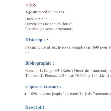
*P.535
Âge du modèle : 58 ans
Huile sur toile
Dimensions inconnues [buste]
Localisation actuelle inconnue.
Historique :
Paiement inscrit aux livres de comptes en 1698 pour 1
»).
Bibliographie :
Roman, 1919, p. 63 [Robert-Henri de Tourmont], 67
Tourmont] ; Perreau, 2013, cat. *P.535, p. 135 [idem] ;
Copies et travaux :
1698 : « deux [copies] de mons[ieu]r de Tourmont » 
Descriptif :