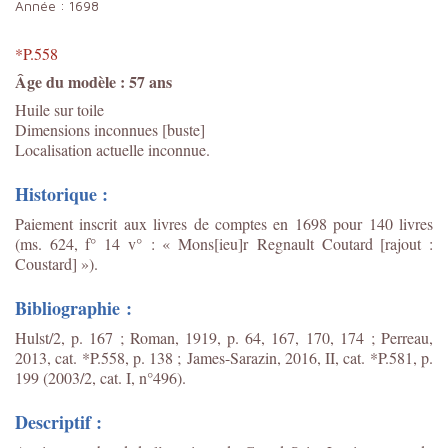
Année :
1698
*P.558
Âge du modèle : 57 ans
Huile sur toile
Dimensions inconnues [buste]
Localisation actuelle inconnue.
Historique :
Paiement inscrit aux livres de comptes en 1698 pour 140 livres
(ms. 624, f° 14 v° : « Mons[ieu]r Regnault Coutard [rajout :
Coustard] »).
Bibliographie :
Hulst/2, p. 167 ; Roman, 1919, p. 64, 167, 170, 174 ; Perreau,
2013, cat. *P.558, p. 138 ;
James-Sarazin, 2016, II, cat. *P.581, p.
199 (2003/2, cat. I, n°496).
Descriptif :