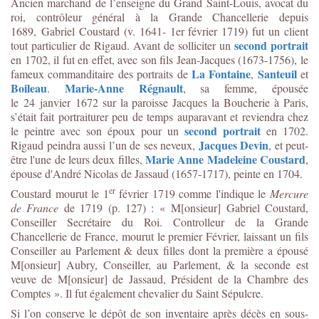
Ancien marchand de l’enseigne du Grand Saint-Louis, avocat du
roi, contrôleur général à la Grande Chancellerie depuis
1689,
Gabriel Coustard (v. 1641- 1er février 1719)
fut un client
second portrait
tout particulier de Rigaud. Avant de solliciter un
en 1702, il fut en effet, avec son fils Jean-Jacques (
1673-1756)
, le
La Fontaine
Santeuil
fameux commanditaire des portraits de
,
et
Boileau
Marie-Anne Régnault
.
, sa femme, épousée
le 24 janvier 1672 sur la paroisse Jacques la Boucherie à Paris,
s’était fait portraiturer peu de temps auparavant et reviendra chez
second portrait
le peintre avec son époux pour un
en 1702.
Jacques Devin
Rigaud peindra aussi l’un de ses neveux,
, et peut-
Marie Anne Madeleine Coustard
être l'une de leurs deux filles,
,
épouse d'André Nicolas de Jassaud (1657-1717), peinte en 1704.
er
Coustard mourut le 1
février 1719 comme l'indique le
Mercure
de France
de 1719 (p. 127) : « M[onsieur] Gabriel Coustard,
Conseiller Secrétaire du Roi. Controlleur de la Grande
Chancellerie de France, mourut le premier Février, laissant un fils
Conseiller au Parlement & deux filles dont la première a épousé
M[onsieur] Aubry, Conseiller, au Parlement, & la seconde est
veuve de M[onsieur] de Jassaud, Président de la Chambre des
Comptes ». Il fut également chevalier du Saint Sépulcre.
Si l’on conserve le dépôt de son inventaire après décès en sous-