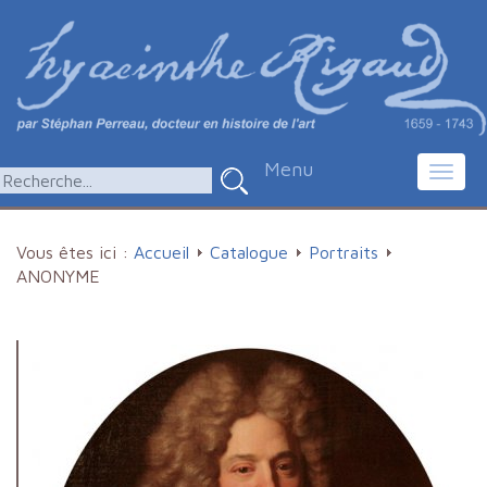
Menu
Toggl
navig
Vous êtes ici :
Accueil
Catalogue
Portraits
ANONYME