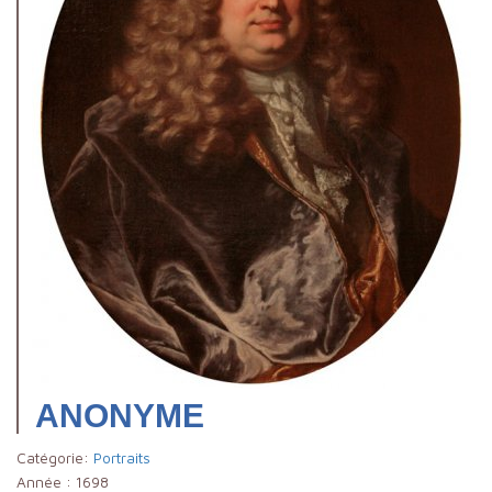
ANONYME
Catégorie:
Portraits
Année :
1698