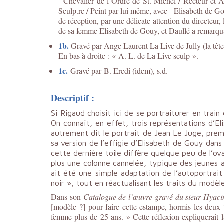
- Chevalier de l’Ordre de S
t
. Michel / Recteur et 
Sculp.
re
/ Peint par lui même, avec - Elisabeth de G
de réception, par une délicate attention du directeur,
de sa femme Elisabeth de Gouy, et Daullé a remarquab
1b.
Gravé par Ange Laurent La Live de Jully (la tête
En bas à droite : « A. L. de La Live sculp ».
1c
.
Gravé par B. Eredi (
idem
), s.d.
Descriptif :
Si Rigaud choisit ici de se portraiturer en tra
On connaît, en effet, trois représentations d’El
autrement dit le portrait de Jean Le Juge, prem
sa version de l’effigie d’Elisabeth de Gouy dan
cette dernière toile diffère quelque peu de l’o
plus une colonne cannelée, typique des jeunes a
ait été une simple adaptation de l’autoportrai
noir », tout en réactualisant les traits du modèle
Dans son
Catalogue de l’œuvre gravé du sieur Hyaci
[modèle ?] pour faire cette estampe, hormis les deux 
femme plus de 25 ans. » Cette réflexion expliquerait 