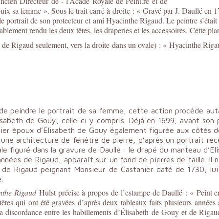
Ancien Directeur de - l’Acad
e
Royale de Peint.
re
et de
ouix sa femme ». Sous le trait carré à droite : « Gravé par J. Daullé e
 le portrait de son protecteur et ami Hyacinthe Rigaud. Le peintre s’était
lement rendu les deux têtes, les draperies et les accessoires. Cette pla
 de Rigaud seulement, vers la droite dans un ovale) : « Hyacinthe Riga
in de peindre le portrait de sa femme, cette action procède au
isabeth de Gouy, celle-ci y compris. Déjà en 1699, avant son p
ier époux d’Élisabeth de Gouy également figurée aux côtés de
s une architecture de fenêtre de pierre, d’après un portrait 
vale figuré dans la gravure de Daullé : le drapé du manteau d’
nnées de Rigaud, apparaît sur un fond de pierres de taille. Il
t de Rigaud peignant Monsieur de Castanier daté de 1730, lui
.
nthe Rigaud
Hulst précise à propos de l’estampe de Daullé : « Peint e
têtes qui ont été gravées d’après deux tableaux faits plusieurs année
la discordance entre les habillements d’Élisabeth de Gouy et de Rigau