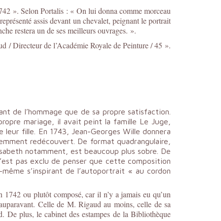
n 1742 ». Selon Portalis : « On lui donna comme morceau
 représenté assis devant un chevalet, peignant le portrait
nche restera un de ses meilleurs ouvrages. »
.
ud / Directeur de l’Académie Royale de Peinture / 45 ».
tant de l’hommage que de sa propre satisfaction.
ropre mariage, il avait peint la famille Le Juge,
 leur fille. En 1743, Jean-Georges Wille donnera
récemment redécouvert. De format quadrangulaire,
Elisabeth notamment, est beaucoup plus sobre. De
 n’est pas exclu de penser que cette composition
-même s’inspirant de l’autoportrait « au cordon
n 1742 ou plutôt composé, car il n’y a jamais eu qu’un
s auparavant. Celle de M. Rigaud au moins, celle de sa
d. De plus, le cabinet des estampes de la Bibliothèque