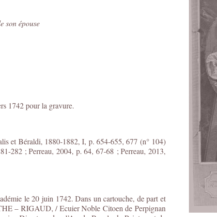
de son épouse
rs 1742 pour la gravure.
talis et Béraldi, 1880-1882, I, p. 654-655, 677 (n° 104)
81-282 ; Perreau, 2004, p. 64, 67-68 ; Perreau, 2013,
adémie le 20 juin 1742. Dans un cartouche, de part et
NTHE – RIGAUD, / Ecuier Noble Cito
en
de Perpignan