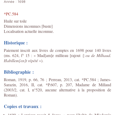
Année :
1698
*PC.584
Huile sur toile
Dimensions inconnues [buste]
Localisation actuelle inconnue.
Historique :
Paiement inscrit aux livres de comptes en 1698 pour 140 livres
(ms. 624, f° 15 : « Mad[am]e millieau [rajout :]
ou de Milhaud.
Habillem[en]t répété
»).
Bibliographie :
Roman, 1919, p. 66, 76 ; Perreau, 2013, cat. *PC.584 ; James-
Sarazin, 2016, II, cat. *P.607, p. 207, Madame de Millaud
(2003/2, cat. I, n°520, aucune alternative à la proposition de
Roman).
Copies et travaux :
1699 : Leprieur reçoit 8 livres « pour l’habit de M[adam]e