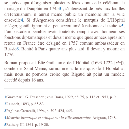
se préoccupa d’organiser plusieurs fêtes dont celle célébrant le
3
mariage du Dauphin en 1745
; s’intéressant de près aux fouilles
d’Herculanum, il aurait même publié un mémoire sur la ville
4
ensevelie
. Si d’Argenson considérait le marquis de L’Hôpital
5
« léger, gentil, ignorant et peu accoutumé à raisonner de suite »
,
l’ambassadeur semble avoir toutefois rempli avec honneur ses
fonctions diplomatiques et devait même quelques années après son
retour en France être désigné en 1757 comme ambassadeur en
6
Russie
. Rentré à Paris quatre ans plus tard, il devait y mourir en
1776.
Roman proposait Élie-Guillaume de l’Hôpital (1693-1722 [
sic
]),
comte de Saint-Même, surnommé « le marquis de l’Hôpital »,
mais nous ne pouvons croire que Rigaud ait peint un modèle
décédé depuis 16 ans.
1
Gravé par J. G. Teuscher ; voir. Doria, 1929, n°175, p. 118 et 1953, p. 9.
2
Rainach, 1893, p. 65-83.
3
Pugliese Carratelli, 1994, p. 302, 424, 445.
4
Mémoire historique et critique sur la ville souterraine
, Avignon, 1748.
5
Rathery, III, 1861, p. 19-20.