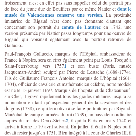
froissement, n'est en effet pas sans rappeller celui du portrait pris
dont le
de face du jeune duc de Boufflers par ce même Nattier et
musée de Valenciennes conserve une version
. La proximité
imitatrice de Rigaud n'est donc pas étonnante d'autant que
comte de Lautrec
concernant son portrait du
en 1742, une
version présumée par Nattier passa longtemps pour une oeuvre de
Rigaud qui voisinait également avec le portrait retrouvé de
Gallucio...
Paul-François Galluccio, marquis de l’Hôpital, ambassadeur de
France à Naples, sera en effet également peint par Louis Tocqué à
1
Saint-Pétersbourg vers 1757
et son buste (Paris,
musée
Jacquemart-André)
sculpté
par Pierre de Lestache (1688-1774)
.
Fils de Guillaume-François Antoine, marquis de L’hôpital (1661-
1704), officier de cavalerie et mathématicien célèbre, notre modèle
est né le 13 janvier 1697. Marquis de l’hôpital et de Chateauneuf-
sur-Cher, il gravit rapidement tous les grades militaires jusqu’à sa
nomination en tant qu’inspecteur général de la cavalerie et des
dragons (1738), ce qui le motiva à se faire portraiturer par Rigaud.
Maréchal de camp et armées du roi (1739), ambassadeur ordinaire
2
auprès du roi des Deux-Siciles
, il quitta Paris en mars 1740 et
arriva à Rome le 19 avril suivant. En juillet, il était à Naples où il
devait rester jusqu’en 1751. Bien intégré à la cour de Charles III, il