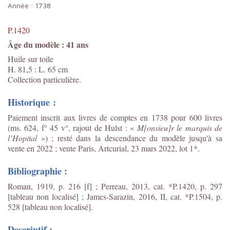
Année :
1738
P.1420
Âge du modèle : 41 ans
Huile sur toile
H. 81,5 : L. 65 cm
Collection particulière.
Historique :
Paiement inscrit aux livres de comptes en 1738 pour 600 livres
(
ms. 624, f° 45 v°, rajout de Hulst :
«
M[onsieu]r le marquis de
l’Hopital
») ; resté dans la descendance du modèle jusqu'à sa
vente en 2022 ; vente Paris, Artcurial, 23 mars 2022, lot 1*.
Bibliographie :
Roman, 1919, p. 216 [f] ; Perreau, 2013, cat. *P.1420, p. 297
[tableau non localisé] ; James-Sarazin, 2016, II, cat. *P.1504, p.
528
[tableau non localisé]
.
Descriptif :