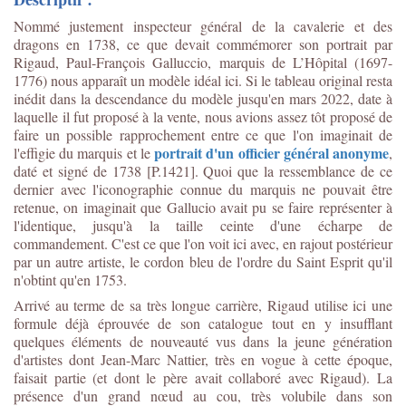
Nommé justement inspecteur général de la cavalerie et des
dragons en 1738, ce que devait commémorer son portrait par
Rigaud,
Paul-François Galluccio, marquis de L’Hôpital (1697-
1776)
nous apparaît un modèle idéal ici. Si le tableau original resta
inédit dans la descendance du modèle jusqu'en mars 2022, date à
laquelle il fut proposé à la vente, nous avions assez tôt proposé de
faire un possible rapprochement entre ce que l'on imaginait de
portrait d'un officier général anonyme
l'effigie du marquis et le
,
daté et signé de 1738 [P.1421]. Quoi que la ressemblance de ce
dernier avec l'iconographie connue du marquis ne pouvait être
retenue, on imaginait que Gallucio avait pu se faire représenter à
l'identique, jusqu'à la taille ceinte d'une écharpe de
commandement. C'est ce que l'on voit ici avec, en rajout postérieur
par un autre artiste, le cordon bleu de l'ordre du Saint Esprit qu'il
n'obtint qu'en 1753.
Arrivé au terme de sa très longue carrière, Rigaud utilise ici une
formule déjà éprouvée de son catalogue tout en y insufflant
quelques éléments de nouveauté vus dans la jeune génération
d'artistes dont Jean-Marc Nattier, très en vogue à cette époque,
faisait partie (et dont le père avait collaboré avec Rigaud). La
présence d'un grand nœud au cou, très volubile dans son