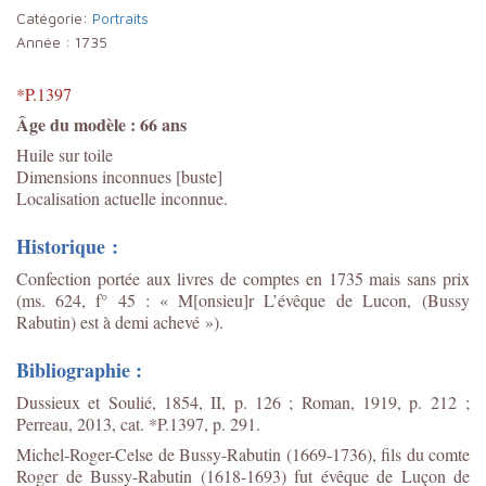
Catégorie:
Portraits
Année :
1735
*P.1397
Âge du modèle : 66 ans
Huile sur toile
Dimensions inconnues [buste]
Localisation actuelle inconnue.
Historique :
Confection portée aux livres de comptes en 1735 mais sans prix
(ms. 624, f° 45 : « M[onsieu]r L’évêque de Lucon, (Bussy
Rabutin) est à demi achevé »).
Bibliographie :
Dussieux et Soulié, 1854, II, p. 126 ; Roman, 1919, p. 212 ;
Perreau, 2013, cat. *P.1397, p. 291.
Michel-Roger-Celse de Bussy-Rabutin (1669-1736), fils du comte
Roger de Bussy-Rabutin (1618-1693) fut évêque de Luçon de