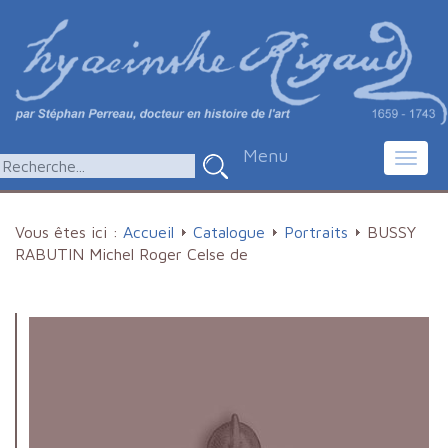
Menu
Toggl
navig
Vous êtes ici :
Accueil
Catalogue
Portraits
BUSSY
RABUTIN Michel Roger Celse de