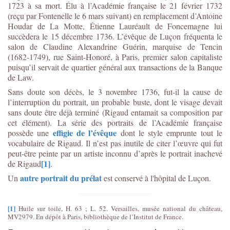
1723 à sa mort. Élu à l’Académie française le 21 février 1732
(reçu par Fontenelle le 6 mars suivant) en remplacement d’Antoine
Houdar de La Motte, Étienne Lauréault de Foncemagne lui
succèdera le 15 décembre 1736. L’évêque de Luçon fréquenta le
salon de Claudine Alexandrine Guérin, marquise de Tencin
(1682-1749), rue Saint-Honoré, à Paris, premier salon capitaliste
puisqu’il servait de quartier général aux transactions de la Banque
de Law.
Sans doute son décès, le 3 novembre 1736, fut-il la cause de
l’interruption du portrait, un probable buste, dont le visage devait
sans doute être déjà terminé (Rigaud entamait sa composition par
cet élément). La série des portraits de l’Académie française
effigie de l’évêque
possède une
dont le style emprunte tout le
vocabulaire de Rigaud. Il n’est pas inutile de citer l’œuvre qui fut
peut-être peinte par un artiste inconnu d’après le portrait inachevé
[1]
de Rigaud
.
autre portrait du prélat
Un
est conservé à l'hôpital de Luçon.
[1]
Huile sur toile, H. 63 ; L. 52. Versailles, musée national du château,
MV2979. En dépôt à Paris, bibliothèque de l’Institut de France.