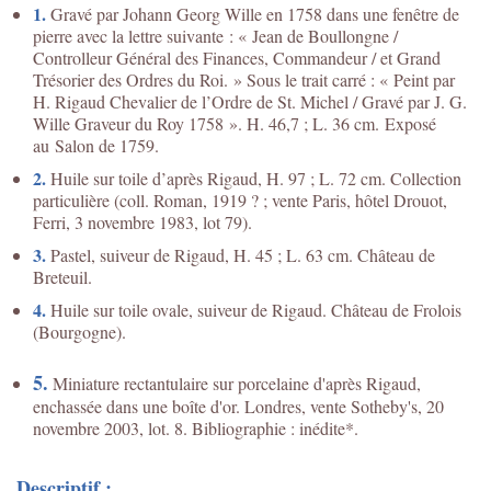
1.
Gravé par Johann Georg Wille en 1758 dans une fenêtre de
pierre avec la lettre suivante : « Jean de Boullongne /
Controlleur Général des Finances, Commandeur / et Grand
Trésorier des Ordres du Roi. » Sous le trait carré : « Peint par
H. Rigaud Chevalier de l’Ordre de St. Michel / Gravé par J. G.
Wille Graveur du Roy 1758 ». H. 46,7 ; L. 36 cm. Exposé
au Salon de 1759.
2.
Huile sur toile d’après Rigaud, H. 97 ; L. 72 cm. Collection
particulière (coll. Roman, 1919 ? ; vente Paris, hôtel Drouot,
Ferri, 3 novembre 1983, lot 79).
3.
Pastel, suiveur de Rigaud, H. 45 ; L. 63 cm. Château de
Breteuil.
4.
Huile sur toile ovale, suiveur de Rigaud. Château de Frolois
(Bourgogne).
5.
Miniature rectantulaire sur porcelaine d'après Rigaud,
enchassée dans une boîte d'or. Londres, vente Sotheby's, 20
novembre 2003, lot. 8. Bibliographie : inédite*.
Descriptif :