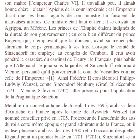
son maître [l’empereur Charles VI]. Il travaillait peu, il aimait
bonne chère : c’était l’Apicius de la cour impériale ; et l’Empereur
disait que les bons ragoûts de son ministre lui faisaient de
mauvaises affaires. Ce ministre était haut et fier ; il se croyait un
Agrippa, un Mécène. Les princes de l’Empire étaient indignés de
la dureté de son gouvernement ; en cela bien différent du prince
Eugène, qui, n’employant que la douceur, avait su mener plus
sûrement le corps germanique à ses fins. Lorsque le comté de
Sinzendorff fut employé au congrès de Cambrai, il crut avoir
pénétré le caractère du cardinal de Fleury : le Français, plus habile
que l’Allemand, le joua sous la jambe, et Sinzendorff retourna à
Vienne, persuadé qu’il gouvernerait la cour de Versailles comme
[1]
celle de l’Empereur »
. Ainsi Frédéric II considérait-il Philipp-
Ludwig Wenzel, comte Sinzendorf-Neuburg (Graf, 26 décembre
1671 – Vienne, 8 février 1742), allié précieux pour l’application
de la Pragmatique Sanction.
Membre du conseil aulique de Joseph I dès 1695, ambassadeur
d’Autriche en France après le traité de Ryswick, Wenzel fut
nommé conseiller privé en 1705. Protecteur de l’académie des arts
du roi à cette même époque et grand admirateur de la France, où il
réalise plusieurs ambassades dès 1700 (et à l’occasion desquelles
Rigaud peint un premier buste en 1701 [P.701]), Sinzendorf se fit