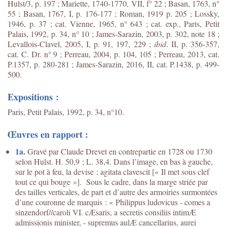
Hulst/3, p. 197 ; Mariette, 1740-1770, VII, f° 22 ; Basan, 1763, n°
55 ; Basan, 1767, I, p. 176-177 ; Roman, 1919 p. 205 ; Lossky,
1946, p. 37 ; cat. Vienne, 1965, n° 643 ; cat. exp., Paris, Petit
Palais, 1992, p. 34, n° 10 ; James-Sarazin, 2003, p. 302, note 18 ;
Levallois-Clavel, 2005, I, p. 91, 197, 229 ;
ibid
. II, p. 356-357,
cat. C. Dr. n° 9 ; Perreau, 2004, p. 104, 105 ; Perreau, 2013, cat.
P.1357, p. 280-281 ; James-Sarazin, 2016, II, cat. P.1438, p. 499-
500.
Expositions :
Paris, Petit Palais, 1992, p. 34, n°10.
Œuvres en rapport :
1a.
Gravé par Claude Drevet en contrepartie en 1728 ou 1730
selon Hulst. H. 50,9 ; L. 38,4. Dans l’image, en bas à gauche,
sur le pot à feu, la devise : agitata clavescit [« Il met sous clef
tout ce qui bouge »]. Sous le cadre, dans la marge striée par
des tailles verticales, de part et d’autre des armoiries surmontées
d’une couronne de marquis : « Philippus ludovicus - comes a
sinzendorf//caroli VI. cÆsaris, a secretis consiliis intimÆ
admissionis minister, - supremus aulÆ cancellarius, aurei