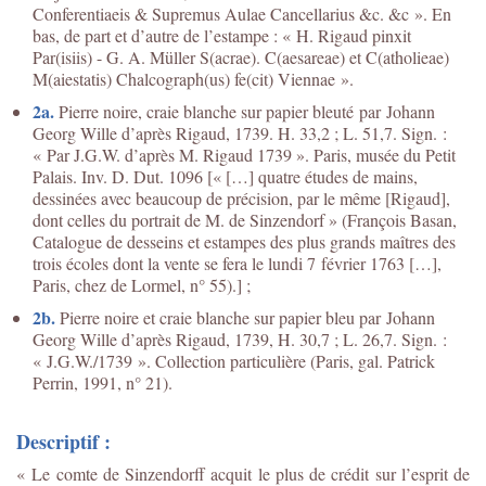
Conferentiaeis & Supremus Aulae Cancellarius &c. &c ». En
bas, de part et d’autre de l’estampe : « H. Rigaud pinxit
Par(isiis) - G. A. Müller S(acrae). C(aesareae) et C(atholieae)
M(aiestatis) Chalcograph(us) fe(cit) Viennae ».
2a.
Pierre noire, craie blanche sur papier bleuté par Johann
Georg Wille d’après Rigaud, 1739. H. 33,2 ; L. 51,7. Sign. :
« Par J.G.W. d’après M. Rigaud 1739 ». Paris, musée du Petit
Palais. Inv. D. Dut. 1096 [« […] quatre études de mains,
dessinées avec beaucoup de précision, par le même [Rigaud],
dont celles du portrait de M. de Sinzendorf » (François Basan,
Catalogue de desseins et estampes des plus grands maîtres des
trois écoles dont la vente se fera le lundi 7 février 1763 […],
Paris, chez de Lormel, n° 55).] ;
2b.
Pierre noire et craie blanche sur papier bleu par Johann
Georg Wille d’après Rigaud, 1739, H. 30,7 ; L. 26,7. Sign. :
« J.G.W./1739 ». Collection particulière (Paris, gal. Patrick
Perrin, 1991, n° 21).
Descriptif :
« Le comte de Sinzendorff acquit le plus de crédit sur l’esprit de