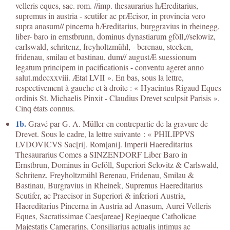
velleris eques, sac. rom. //imp. thesaurarius hÆreditarius,
supremus in austria - scutifer ac prÆcisor, in provincia vero
supra anasum// pincerna hÆreditarius, burggravius in rheinegg,
liber- baro in ernstbrunn, dominus dynastiarum gföll,//selowiz,
carlswald, schritenz, freyholtzmühl, - berenau, stecken,
fridenau, smilau et bastinau, dum// augustÆ suessionum
legatum principem in pacificationis - conventu ageret anno
salut.mdccxxviii. Ætat LVII ». En bas, sous la lettre,
respectivement à gauche et à droite : « Hyacintus Rigaud Eques
ordinis St. Michaelis Pinxit - Claudius Drevet sculpsit Parisis ».
Cinq états connus.
1b.
Gravé par G. A. Müller en contrepartie de la gravure de
Drevet. Sous le cadre, la lettre suivante : « PHILIPPVS
LVDOVICVS Sac[ri]. Rom[ani]. Imperii Haereditarius
Thesaurarius Comes a SINZENDORF Liber Baro in
Ernstbrun, Dominus in Geföll, Superiori Selovitz & Carlswald,
Schritenz, Freyholtzmühl Berenau, Fridenau, Smilau &
Bastinau, Burgravius in Rheinek, Supremus Haereditarius
Scutifer, ac Praecisor in Superiori & inferiori Austria,
Haereditarius Pincerna in Austria ad Anasum, Aurei Velleris
Eques, Sacratissimae Caes[areae] Regiaeque Catholicae
Majestatis Camerarins, Consiliarius actualis intimus ac