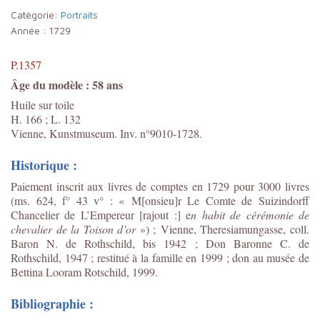
Catégorie:
Portraits
Année :
1729
P.1357
Âge du modèle : 58 ans
Huile sur toile
H. 166 ; L. 132
Vienne, Kunstmuseum. Inv. n°9010-1728.
Historique :
Paiement inscrit aux livres de comptes en 1729 pour 3000 livres
(ms. 624, f° 43 v° : « M[onsieu]r Le Comte de Suizindorff
Chancelier de L’Empereur [rajout :] e
n habit de cérémonie de
chevalier de la Toison d’or
») ; Vienne, Theresiamungasse, coll.
Baron N. de Rothschild, bis 1942 ; Don Baronne C. de
Rothschild, 1947 ; restitué à la famille en 1999 ; don au musée de
Bettina Looram Rotschild, 1999.
Bibliographie :