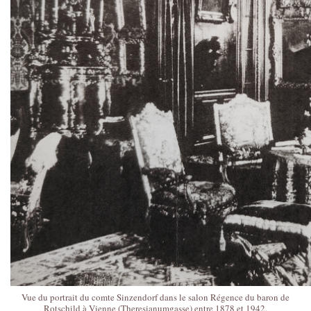
Vue du portrait du comte Sinzendorf dans le salon Régence du baron de
Rotschild à Vienne (Theresianumgasse) entre 1878 et 1942.