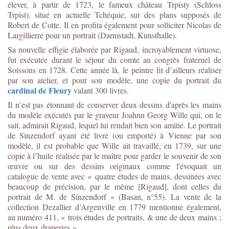
élever, à partir de 1723, le fameux château Trpisty (Schloss
Trpist), situé en actuelle Tchéquie, sur des plans supposés de
Robert de Cotte. Il en profita également pour solliciter Nicolas de
Largillierre pour un portrait (Darmstadt, Kunsthalle).
Sa nouvelle effigie élaborée par Rigaud, incroyablement virtuose,
fut exécutée durant le séjour du comte au congrès fraternel de
Soissons en 1728. Cette année là, le peintre fit d’ailleurs réaliser
par son atelier, et pour son modèle, une copie du portrait du
cardinal de Fleury
valant 300 livres.
Il n’est pas étonnant de conserver deux dessins d'après les mains
du modèle exécutés par le graveur Joahnn Georg Wille qui, on le
sait, admirait Rigaud, lequel lui rendait bien son amitié. Le portrait
de Sinzendorf ayant été livré (ou emporté) à Vienne par son
modèle, il est probable que Wille ait travaillé, en 1739, sur une
copie à l’huile réalisée par le maître pour garder le souvenir de son
œuvre ou sur des dessins originaux comme l'évoquait un
catalogue de vente avec « quatre études de mains, dessinées avec
beaucoup de précision, par le même [Rigaud], dont celles du
portrait de M. de Sinzendorf » (Basan, n°55). La vente de la
collection Dezallier d’Argenville en 1779 mentionne également,
au numéro 411, « trois études de portraits, & une de deux mains ;
plus deux draperies ».