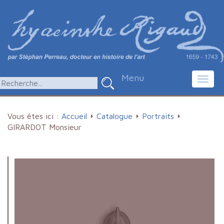
Menu
Toggl
navig
Vous êtes ici :
Accueil
Catalogue
Portraits
GIRARDOT Monsieur