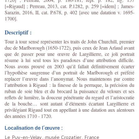
[=Rigaud] ; Perreau, 2013, cat. P.1282, p. 259 [=idem] ; James-
Sarazin, 2016, II, cat. P.678, p. 402 [avec une datation v. 1695-
1700].
Descriptif :
Tour à tour sensé représenter les traits de John Churchill, premier
duc de Marlborough (1650-1722), puis ceux de Jean Arlaud avant
que de passer pour une œuvre de Largillierre, ce joli portrait
résume à lui seul tous les paradoxes d’une attribution difficile.
Nous avons prouvé en 2003 qu’il fallait définitivement écarter
l’hypothèse saugrenue d’un portrait de Marlborough et préféré
replacer l’œuvre dans l’anonymat. Nous maintenons par contre
l’attribution à Rigaud : la finesse de la perruque, la précision du
ruban de soie bleu et du brocard la puissance du velours et ses
reflets de lumière, la douceur pénétrante du regard et l’aristocratie
de la bouche… sont autant d’éléments écartant Largillierre et
privilégiant Rigaud tout en appellant à une datation aux alentours
des années 1710 - 1720.
Localisation de l´œuvre :
Le Puy-en-Velay, musée Crozatier, France