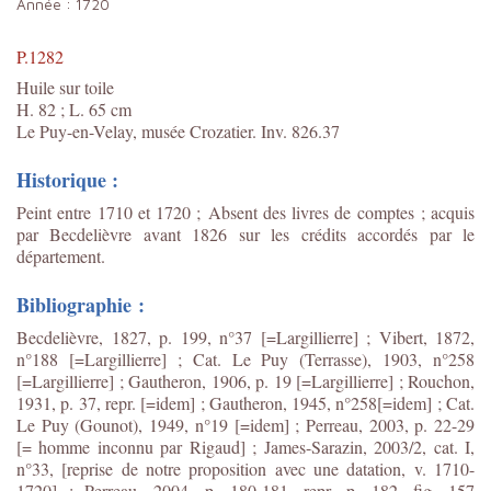
Année :
1720
P.1282
Huile sur toile
H. 82 ; L. 65 cm
Le Puy-en-Velay, musée Crozatier. Inv. 826.37
Historique :
Peint entre 1710 et 1720 ;
Absent des livres de comptes ; acquis
par Becdelièvre avant 1826 sur les crédits accordés par le
département.
Bibliographie :
Becdelièvre, 1827, p. 199, n°37 [=Largillierre] ; Vibert, 1872,
n°188 [=Largillierre] ; Cat. Le Puy (Terrasse), 1903, n°258
[=Largillierre] ; Gautheron, 1906, p. 19 [=Largillierre] ; Rouchon,
1931, p. 37, repr. [=idem] ; Gautheron, 1945, n°258[=idem] ; Cat.
Le Puy (Gounot), 1949, n°19 [=idem] ; Perreau, 2003, p. 22-29
[= homme inconnu par Rigaud] ; James-Sarazin, 2003/2, cat. I,
n°33, [reprise de notre proposition avec une datation, v. 1710-
1720] ; Perreau, 2004, p. 180-181, repr. p. 182, fig. 157