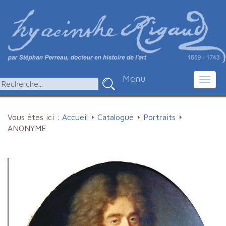
Menu
Toggl
navig
Vous êtes ici :
Accueil
Catalogue
Portraits
ANONYME