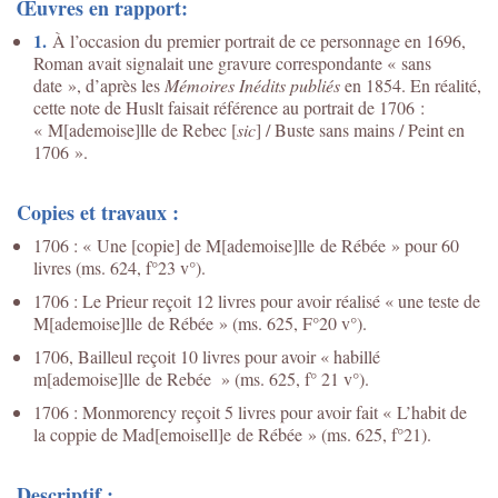
Œuvres en rapport:
1.
À l’occasion du premier portrait de ce personnage en 1696,
Roman avait signalait une gravure correspondante « sans
date », d’après les
Mémoires Inédits publiés
en 1854. En réalité,
cette note de Huslt faisait référence au portrait de 1706 :
« M[ademoise]lle de Rebec [
sic
] / Buste sans mains / Peint en
1706 ».
Copies et travaux :
1706 : « Une [copie] de M[ademoise]lle de Rébée » pour 60
livres (ms. 624, f°23 v°).
1706 : Le Prieur reçoit 12 livres pour avoir réalisé « une teste de
M[ademoise]lle de Rébée » (ms. 625, F°20 v°).
1706, Bailleul reçoit 10 livres pour avoir « habillé
m[ademoise]lle de Rebée » (ms. 625, f° 21 v°).
1706 : Monmorency reçoit 5 livres pour avoir fait « L’habit de
la coppie de Mad[emoisell]e de Rébée » (ms. 625, f°21).
Descriptif :