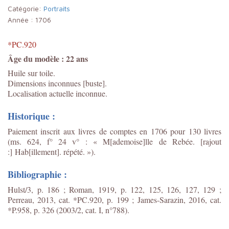
Catégorie:
Portraits
Année :
1706
*PC.920
Âge du modèle : 22 ans
Huile sur toile.
Dimensions inconnues [buste].
Localisation actuelle inconnue.
Historique :
Paiement inscrit aux livres de comptes en 1706 pour 130 livres
(ms. 624, f° 24 v° : « M[ademoise]lle de Rebée. [rajout
:] Hab[illement]. répété. »).
Bibliographie :
Hulst/3, p. 186 ; Roman, 1919, p. 122, 125, 126, 127, 129 ;
Perreau, 2013, cat. *PC.920, p. 199 ;
James-Sarazin, 2016, cat.
*P.958, p. 326 (2003/2, cat. I, n°788).