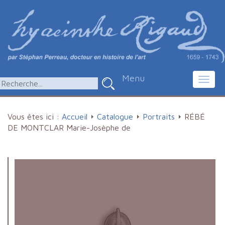
Menu
Toggl
navig
Vous êtes ici :
Accueil
Catalogue
Portraits
RÉBÉ
DE MONTCLAR Marie-Josèphe de