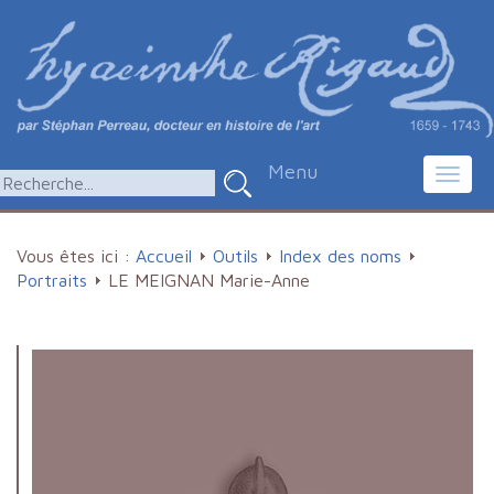
Menu
Toggl
navig
Vous êtes ici :
Accueil
Outils
Index des noms
Portraits
LE MEIGNAN Marie-Anne