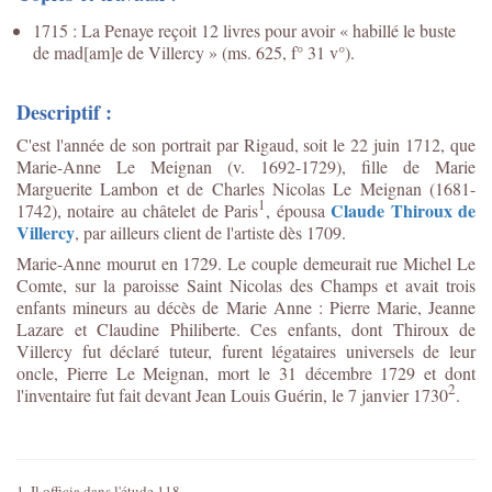
1715 : La Penaye reçoit 12 livres pour avoir « habillé le buste
de mad[am]e de Villercy » (ms. 625, f° 31 v°).
Descriptif :
C'est l'année de son portrait par Rigaud, soit le 22 juin 1712, que
Marie-Anne Le Meignan (v. 1692-1729), fille de Marie
Marguerite Lambon et de Charles Nicolas Le Meignan (1681-
1
Claude Thiroux de
1742), notaire au châtelet de Paris
, épousa
Villercy
, par ailleurs client de l'artiste dès 1709.
Marie-Anne mourut en 1729. Le couple demeurait rue Michel Le
Comte, sur la paroisse Saint Nicolas des Champs et avait trois
enfants mineurs au décès de Marie Anne : Pierre Marie, Jeanne
Lazare et Claudine Philiberte. Ces enfants, dont Thiroux de
Villercy fut déclaré tuteur, furent légataires universels de leur
oncle, Pierre Le Meignan, mort le 31 décembre 1729 et dont
2
l'inventaire fut fait devant Jean Louis Guérin, le 7 janvier 1730
.
1. Il officia dans l'étude 118.