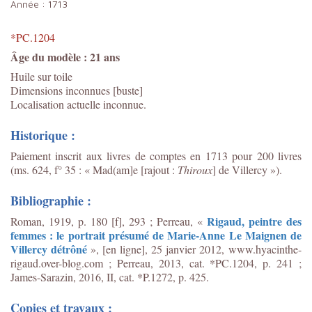
Année :
1713
*PC.1204
Âge du modèle : 21 ans
Huile sur toile
Dimensions inconnues [buste]
Localisation actuelle inconnue.
Historique :
Paiement inscrit aux livres de comptes en 1713 pour 200 livres
(ms. 624, f° 35 : « Mad(am]e [rajout :
Thiroux
] de Villercy »).
Bibliographie :
Rigaud, peintre des
Roman, 1919, p. 180 [f], 293 ; Perreau, «
femmes : le portrait présumé de Marie-Anne Le Maignen de
Villercy détrôné
», [en ligne], 25 janvier 2012, www.hyacinthe-
rigaud.over-blog.com ; Perreau, 2013, cat. *PC.1204, p. 241
;
James-Sarazin, 2016, II, cat. *P.1272, p. 425.
Copies et travaux :