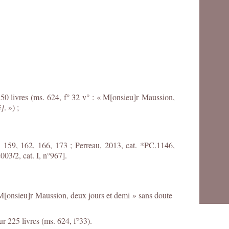
50 livres (ms. 624, f° 32 v° : « M[onsieu]r Maussion,
é]
. ») ;
 159, 162, 166, 173 ; Perreau, 2013, cat. *PC.1146,
003/2, cat. I, n°967].
é M[onsieu]r Maussion, deux jours et demi » sans doute
r 225 livres (ms. 624, f°33).