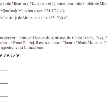
oppie de M[onsieu]r Maussion » et 12 autres pour « deux habits de M[o
de M[onsieu]r Maussion » (ms. 625, f°29 v°).
e M[onsieu]r de Maussion » (ms. 625, f°30 v°).
ent portrait : celui de Thomas de Maussion de Candé (1663–1744), fut
ieur de Pierre Rollée], il eut notamment Thomas-Urbain Maussion (23
apporteur en la Chancellerie.
te oeuvre