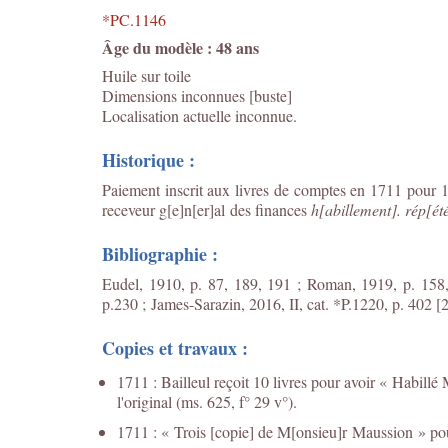
*PC.1146
Âge du modèle : 48 ans
Huile sur toile
Dimensions inconnues [buste]
Localisation actuelle inconnue.
Historique :
Paiement inscrit aux livres de comptes en 1711 pour 1
receveur g[e]n[er]al des finances
h[abillement]. rép[ét
Bibliographie :
Eudel, 1910, p. 87, 189, 191 ; Roman, 1919, p. 158,
p.230 ;
James-Sarazin, 2016, II, cat. *P.1220, p. 402 [2
Copies et travaux :
1711 : Bailleul reçoit 10 livres pour avoir « Habill
l'original (ms. 625, f° 29 v°).
1711 : « Trois [copie] de M[onsieu]r Maussion » pou