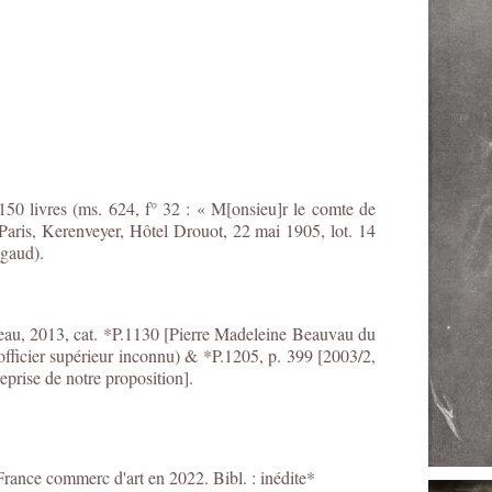
150 livres (ms. 624, f° 32 : « M[onsieu]r le comte de
e Paris, Kerenveyer, Hôtel Drouot, 22 mai 1905, lot. 14
igaud).
au, 2013, cat. *P.1130 [Pierre Madeleine Beauvau du
(officier supérieur inconnu) & *P.1205, p. 399 [2003/2,
prise de notre proposition].
France commerc d'art en 2022. Bibl. : inédite*