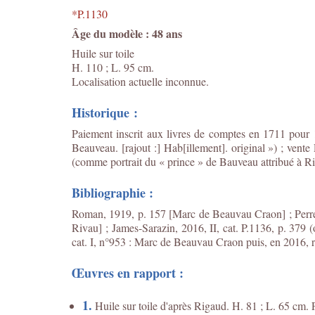
*P.1130
Âge du modèle : 48 ans
Huile sur toile
H. 110 ; L. 95 cm.
Localisation actuelle inconnue.
Historique :
Paiement inscrit aux livres de comptes en 1711 pour 
Beauveau. [rajout :] Hab[illement]. original ») ; vent
(comme portrait du « prince » de Bauveau attribué à R
Bibliographie :
Roman, 1919, p. 157 [Marc de Beauvau Craon] ; Perre
Rivau] ; James-Sarazin, 2016, II, cat. P.1136, p. 379 
cat. I, n°953 : Marc de Beauvau Craon puis, en 2016, re
Œuvres en rapport :
1.
Huile sur toile d'après Rigaud. H. 81 ; L. 65 cm. 