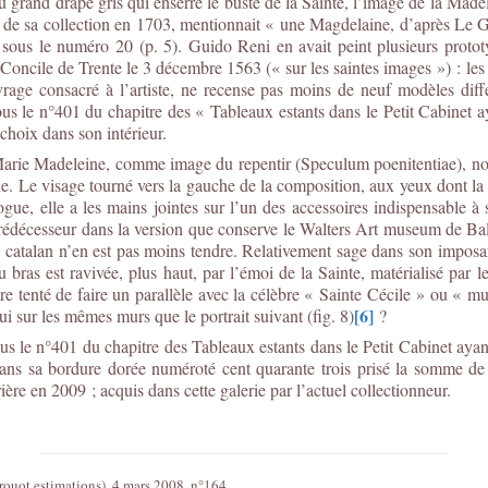
du grand drapé gris qui enserre le buste de la Sainte, l’image de la Mad
ire de sa collection en 1703, mentionnait « une Magdelaine, d’après Le 
ous le numéro 20 (p. 5). Guido Reni en avait peint plusieurs prototyp
 Concile de Trente le 3 décembre 1563 (« sur les saintes images ») : le
rage consacré à l’artiste, ne recense pas moins de neuf modèles diffé
us le n°401 du chapitre des « Tableaux estants dans le Petit Cabinet a
hoix dans son intérieur.
rie Madeleine, comme image du repentir (Speculum poenitentiae), nou
rine. Le visage tourné vers la gauche de la composition, aux yeux dont
gue, elle a les mains jointes sur l’un des accessoires indispensable à s
 prédécesseur dans la version que conserve le Walters Art museum de Ba
e catalan n’en est pas moins tendre. Relativement sage dans son imposant
 bras est ravivée, plus haut, par l’émoi de la Sainte, matérialisé par l
e tenté de faire un parallèle avec la célèbre « Sainte Cécile » ou « 
[6]
i sur les mêmes murs que le portrait suivant (fig. 8)
?
s le n°401 du chapitre des Tableaux estants dans le Petit Cabinet ayan
dans sa bordure dorée numéroté cent quarante trois prisé la somme de 
ère en 2009 ; acquis dans cette galerie par l’actuel collectionneur.
Drouot estimations), 4 mars 2008, n°164.