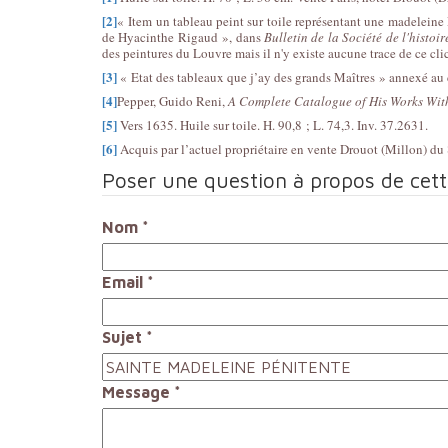
[2]
« Item un tableau peint sur toile représentant une madeleine 
de Hyacinthe Rigaud », dans
Bulletin de la Société de l'histoir
des peintures du Louvre mais il n'y existe aucune trace de ce cli
[3]
« Etat des tableaux que j’ay des grands Maîtres » annexé au 
[4]
Pepper, Guido Reni,
A Complete Catalogue of His Works With
[5]
Vers 1635. Huile sur toile. H. 90,8 ; L. 74,3. Inv. 37.2631.
[6]
Acquis par l’actuel propriétaire en vente Drouot (Millon) du
Poser une question à propos de cet
Nom
*
Email
*
Sujet
*
Message
*