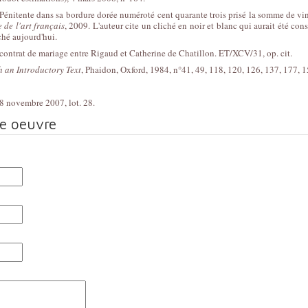
Pénitente dans sa bordure dorée numéroté cent quarante trois prisé la somme de ving
e de l'art français
, 2009. L'auteur cite un cliché en noir et blanc qui aurait été c
ché aujourd'hui.
contrat de mariage entre Rigaud et Catherine de Chatillon. ET/XCV/31, op. cit.
 an Introductory Text
, Phaidon, Oxford, 1984, n°41, 49, 118, 120, 126, 137, 177, 1
 8 novembre 2007, lot. 28.
te oeuvre