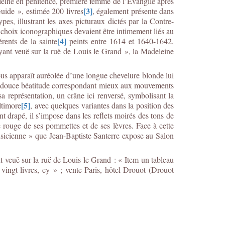
eleine en pénitence, première femme de l’Evangile après
[3]
Guide », estimée 200 livres
, également présente dans
es, illustrant les axes picturaux dictés par la Contre-
s choix iconographiques devaient être intimement liés au
[4]
rents de la sainte
peints entre 1614 et 1640-1642.
yant veuë sur la ruë de Louis le Grand », la Madeleine
s apparaît auréolée d’une longue chevelure blonde lui
 la douce béatitude correspondant mieux aux mouvements
a représentation, un crâne ici renversé, symbolisant la
[5]
ltimore
, avec quelques variantes dans la position des
 drapé, il s’impose dans les reflets moirés des tons de
e rouge de ses pommettes et de ses lèvres. Face à cette
musicienne » que Jean-Baptiste Santerre expose au Salon
t veuë sur la ruë de Louis le Grand : « Item un tableau
vingt livres, cy » ; vente Paris, hôtel Drouot (Drouot