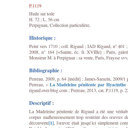
P.1119
Huile sur toile
H. 72 ; L. 56 cm
Perpignan, Collection particulière.
Historique :
Peint vers 1710 ; coll. Rigaud ; IAD Rigaud, n° 401 ;
2008, n° 164 [=Sainte, éc. fr. XVIIIe] ; Paris, galer
Monsieur M. à Perpignan ; sa vente, Paris, Fraysse svv,
Bibliographie :
Perreau, 2009, p. 64 [inédit] ; James-Sarazin, 2009/1 p
La Madeleine pénitente par Hyacinthe
Perreau, «
rigaud.over-blog.com ; Perreau, 2013, cat. P.1119, p. 
Descriptif :
La Madeleine pénitente de Rigaud a été une véritabl
corpus malheureusement trop restreint des œuvres d
[1]
découverte
, l'œuvre était jusqu’ici simplement con