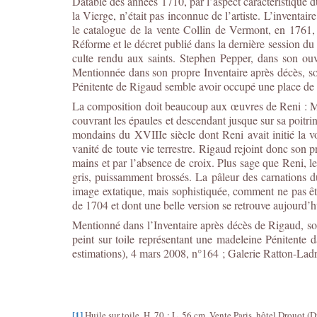
Datable des années 1710, par l’aspect caractéristique 
la Vierge, n’était pas inconnue de l’artiste. L’inventa
le catalogue de la vente Collin de Vermont, en 1761, s
Réforme et le décret publié dans la dernière session du
culte rendu aux saints. Stephen Pepper, dans son ouv
Mentionnée dans son propre Inventaire après décès, so
Pénitente de Rigaud semble avoir occupé une place de c
La composition doit beaucoup aux œuvres de Reni : Ma
couvrant les épaules et descendant jusque sur sa poit
mondains du XVIIIe siècle dont Reni avait initié la vo
vanité de toute vie terrestre. Rigaud rejoint donc son
mains et par l’absence de croix. Plus sage que Reni, l
gris, puissamment brossés. La pâleur des carnations du
image extatique, mais sophistiquée, comment ne pas êtr
de 1704 et dont une belle version se retrouve aujourd’hu
Mentionné dans l’Inventaire après décès de Rigaud, sou
peint sur toile représentant une madeleine Pénitente 
estimations), 4 mars 2008, n°164 ; Galerie Ratton-Ladri
[1]
Huile sur toile. H. 70 ; L. 56 cm. Vente Paris, hôtel Drouot (