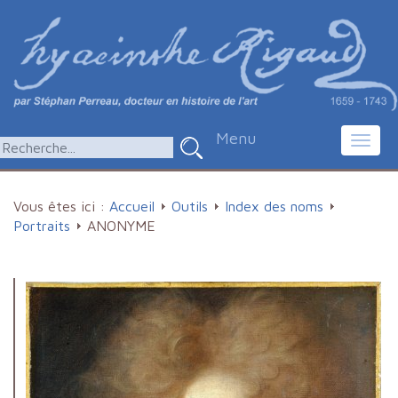
Menu
Toggl
navig
Vous êtes ici :
Accueil
Outils
Index des noms
Portraits
ANONYME