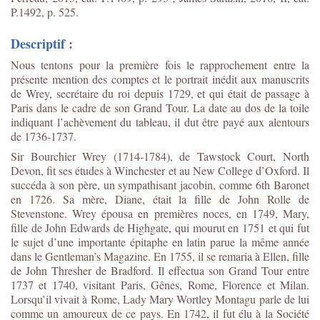
P.1492, p. 525.
Descriptif :
Nous tentons pour la première fois le rapprochement entre la
présente mention des comptes et le portrait inédit aux manuscrits
de Wrey, secrétaire du roi depuis 1729, et qui était de passage à
Paris dans le cadre de son Grand Tour. La date au dos de la toile
indiquant l’achèvement du tableau, il dut être payé aux alentours
de 1736-1737.
Sir Bourchier Wrey (1714-1784), de Tawstock Court, North
Devon, fit ses études à Winchester et au New College d’Oxford. Il
succéda à son père, un sympathisant jacobin, comme 6
th
Baronet
en 1726. Sa mère, Diane, était la fille de John Rolle de
Stevenstone. Wrey épousa en premières noces, en 1749, Mary,
fille de John Edwards de Highgate, qui mourut en 1751 et qui fut
le sujet d’une importante épitaphe en latin parue la même année
dans le Gentleman’s Magazine. En 1755, il se remaria à Ellen, fille
de John Thresher de Bradford. Il effectua son Grand Tour entre
1737 et 1740, visitant Paris, Gênes, Rome, Florence et Milan.
Lorsqu’il vivait à Rome, Lady Mary Wortley Montagu parle de lui
comme un amoureux de ce pays. En 1742, il fut élu à la Société