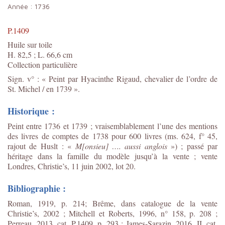
Année :
1736
P.1409
Huile sur toile
H. 82,5 ; L. 66,6 cm
Collection particulière
Sign. v° : « Peint par Hyacinthe Rigaud, chevalier de l’ordre de
St. Michel / en 1739 ».
Historique :
Peint entre 1736 et 1739 ; vraisemblablement l’une des mentions
des livres de comptes de 1738 pour 600 livres
(
ms. 624, f° 45,
rajout de Huslt : «
M[onsieu] …. aussi anglois
»)
; passé par
héritage dans la famille du modèle jusqu’à la vente ; vente
Londres, Christie’s, 11 juin 2002, lot 20.
Bibliographie :
Roman, 1919, p. 214; Brême, dans catalogue de la vente
Christie’s, 2002 ; Mitchell et Roberts, 1996, n° 158, p. 208 ;
Perreau, 2013, cat. P.1409, p. 293 ; James-Sarazin, 2016, II, cat.