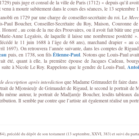
1729) puis juge et consul de la ville de Paris (1712) « depuis qu’il avoit 
tant venu à mourir subitement dans le cours des séances, le 13 septembre 
 anobli en 1729 par une charge de conseiller-secrétaire du roi. Le
Merc
is-Paul Boucher
,
Conseiller-Secrétaire du Roy, Maison, Couronne de
Honoré , au coin de la rue des Prouvaires, ou il avoit fait bâtir une 
rie-Anne Legalois, de laquelle il laisse une nombreuse postérité ». Il
(décédé le 11 juin 1688 à l’âge de 68 ans), marchand drapier « au co
vril 1697). On retrouvera l’année suivante, dans les comptes de Rigaud
eau
Étienne-Paul
puis, en 1738, son fils
. Notons que Louis-Paul avait
ait été, quant à elle, la première épouse de Jacques Cadeau, bourge
Anto
la suite à Nicole Le Roy. Rappelons que le gendre de Louis-Paul,
de description après interdiction
que Madame Grimaudet fit faire dans l
rtrait de M[onsieu]r
de Grimaudet de Rigaud, le second le portrait de
 du même auteur, le portrait de Mad[am]e
Boucher, lesdits tableaux da
ribution. Il semble par contre que l’artiste ait également réalisé un p
4), précédé du dépôt de son testament (13 septembre, XXVI, 383) et suivi du parta