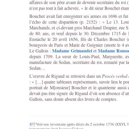
affaires de son père avant de devenir secrétaire du roi (
n’est pas tout à fait achevée, « le dit sieur Bouchet é
Boucher avait fait enregistrer ses armes en 1696 et fut
l’écho de cette disparition (p. 2152) : « Le
13.
Lou
Marchands, et ci-devant gros Marchand Drapier, rue S. 
de 80. ans, et veuf depuis le 30. Décembre 1715 de Ma
Eustache le 20 avril 1656, fils de Charles Boucher 
bourgeois de Paris et Marie de Guignier (morte le 4 a
Mada
me
Grimaudet
Mada
me
Rouss
Le Gallois :
et
depuis 1709. La sœur de Louis-Paul, Marguerite, av
manufacture de Sedan, secrétaire du roi, remarié par 
Sedan…
L’œuvre de Rigaud se retrouve dans un
Procès verbal 
: « […] quatre tableaux représentants, savoir lieu le po
portrait de M[onsieur] Boucher et le quatrieme aussi
devait pas être signée de Rigaud d’où son absence d’att
Gallois, sans doute absent des livres de comptes.
1

Voir son inventaire après décès du 2 octobre 1736 (XXVI, 38
testamentaire était Jacques Cadeau.