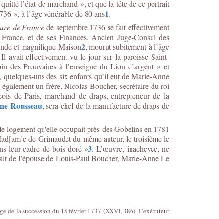
quitté l’état de marchand », et que la tête de ce portrait
1
1736 », à l’âge vénérable de 80 ans
.
ure de France
de septembre 1736 se fait effectivement
 France, et de ses Finances, Ancien Juge-Consul des
2
grande et magnifique Maison
, mourut subitement à l’âge
 avait effectivement vu le jour sur la paroisse Saint-
in des Prouvaires à l’enseigne du Lion d’argent » et
, quelques-uns des six enfants qu’il eut de Marie-Anne
 également un frère, Nicolas Boucher, secrétaire du roi
ois de Paris, marchand de draps, entrepreneur de la
ine Rousseau
, sera chef de la manufacture de draps de
e logement qu'elle occupait près des Gobelins en 1781
 Mad[am]
e
de Grimaudet du même auteur, le troisième le
3
ns leur cadre de bois doré »
. L’œuvre, inachevée, ne
ortrait de l’épouse de Louis-Paul Boucher, Marie-Anne Le
ge de la succession du 18 février 1737 (XXVI, 386). L’exécuteur