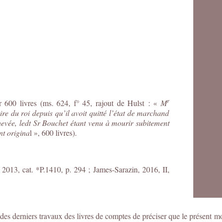
r
 600 livres (
ms. 624, f° 45, rajout de Hulst : «
M
ire du roi depuis qu’il avoit quitté l’état de marchand
hevée, ledt S
r
Bouchet étant venu à mourir subitement
t origina
l
», 600 livres).
 2013, cat. *P.1410, p. 294 ;
James-Sarazin, 2016, II,
on des derniers travaux des livres de comptes de préciser que le présent 