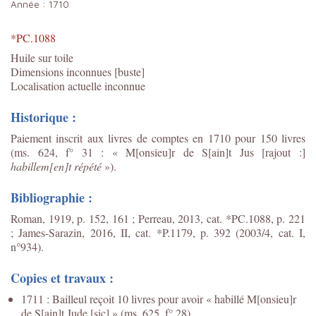
Année :
1710
*PC.1088
Huile sur toile
Dimensions inconnues [buste]
Localisation actuelle inconnue
Historique :
Paiement inscrit aux livres de comptes en 1710 pour 150 livres
(ms. 624, f° 31 : « M[onsieu]r de S[ain]t Jus [rajout :]
habillem[en]t répété
»).
Bibliographie :
Roman, 1919, p. 152, 161 ; Perreau, 2013, cat. *PC.1088, p. 221
; James-Sarazin, 2016, II, cat. *P.1179, p. 392 (2003/4, cat. I,
n°934).
Copies et travaux :
1711 : Bailleul reçoit 10 livres pour avoir « habillé M[onsieu]r
de S[ain]t Jude [sic] » (ms. 625, f° 28).