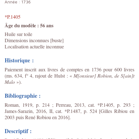
Année :
1736
*P.1405
Âge du modèle : 56 ans
Huile sur toile
Dimensions inconnues [buste]
Localisation actuelle inconnue
Historique :
Paiement inscrit aux livres de comptes en 1736 pour 600 livres
(
ms. 634, f° 4, rajout de Hulst : «
M[onsieur] Robion, de S[ain]t
Malo
»)
.
Bibliographie :
Roman, 1919, p. 214 ; Perreau, 2013, cat. *P.1405, p. 293 ;
James-Sarazin, 2016, II, cat. *P.1487, p. 524 [Gilles Ribiou en
2003 puis René Robiou en 2016]
.
Descriptif :