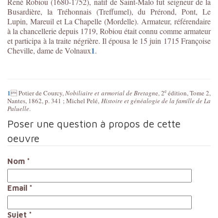
René Robiou (1680-1752), natif de Saint-Malo fut seigneur de la
Busardière, la Tréhonnais (Treffumel), du Prérond, Pont, Le
Lupin, Mareuil et La Chapelle (Mordelle). Armateur, référendaire
à la chancellerie depuis 1719, Robiou était connu comme armateur
et participa à la traite négrière. Il épousa le 15 juin 1715 Françoise
1
Cheville, dame de Volnaux
.
1
e

Potier de Courcy,
Nobiliaire et armorial de Bretagn
e
, 2
é
dition, Tome 2,
Nantes, 1862, p. 341 ; Michel Pel
é,
Histoire et généalogie de la famille de La
Paluelle
.
Poser une question à propos de cette
oeuvre
Nom
*
Email
*
Sujet
*