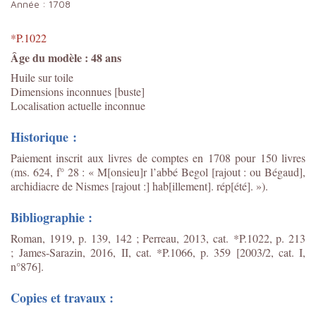
Année :
1708
*P.1022
Âge du modèle : 48 ans
Huile sur toile
Dimensions inconnues [buste]
Localisation actuelle inconnue
Historique :
Paiement inscrit aux livres de comptes en 1708 pour 150 livres
(ms. 624, f° 28 : « M[onsieu]r l’abbé Begol [rajout : ou Bégaud],
archidiacre de Nismes [rajout :] hab[illement]. rép[été]. »).
Bibliographie :
Roman, 1919, p. 139, 142 ; Perreau, 2013, cat. *P.1022, p. 213
;
James-Sarazin, 2016, II, cat. *P.1066, p. 359 [2003/2, cat. I,
n°876].
Copies et travaux :