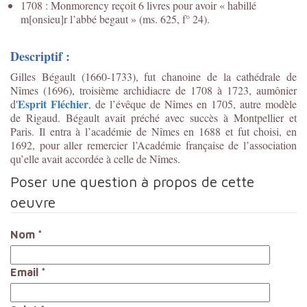
1708 : Monmorency reçoit 6 livres pour avoir « habillé
m[onsieu]r l’abbé begaut » (ms. 625, f° 24).
Descriptif :
Gilles Bégault (1660-1733), fut chanoine de la cathédrale de
Nîmes (1696), troisième archidiacre de 1708 à 1723, aumônier
Esprit Fléchier
d'
, de l’évêque de Nîmes en 1705, autre modèle
de Rigaud. Bégault avait préché avec succès à Montpellier et
Paris. Il entra à l’académie de Nîmes en 1688 et fut choisi, en
1692, pour aller remercier l’Académie française de l’association
qu’elle avait accordée à celle de Nîmes.
Poser une question à propos de cette
oeuvre
Nom
*
Email
*