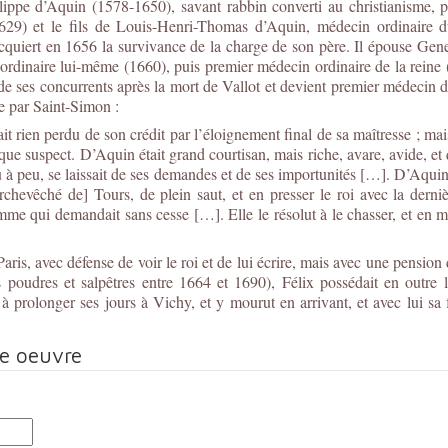
ilippe d’Aquin (1578-1650), savant rabbin converti au christianisme,
29) et le fils de Louis-Henri-Thomas d’Aquin, médecin ordinaire du
acquiert en 1656 la survivance de la charge de son père. Il épouse Gen
dinaire lui-même (1660), puis premier médecin ordinaire de la reine (166
ses concurrents après la mort de Vallot et devient premier médecin du 
ée par Saint-Simon :
rien perdu de son crédit par l’éloignement final de sa maîtresse ; ma
s que suspect. D’Aquin était grand courtisan, mais riche, avare, avide, et 
u à peu, se laissait de ses demandes et de ses importunités […]. D’Aqui
archevêché de] Tours, de plein saut, et en presser le roi avec la der
omme qui demandait sans cesse […]. Elle le résolut à le chasser, et en
aris, avec défense de voir le roi et de lui écrire, mais avec une pension
 poudres et salpêtres entre 1664 et 1690), Félix possédait en outre 
 à prolonger ses jours à Vichy, et y mourut en arrivant, et avec lui s
te oeuvre