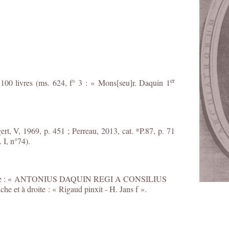
er
 100 livres (ms. 624, f° 3 : « Mons[seu]r. Daquin 1
rt, V, 1969, p. 451 ; Perreau, 2013, cat. *P.87, p. 71
 I, n°74).
n ovale : « ANTONIUS DAQUIN REGI A CONSILIUS
t à droite : « Rigaud pinxit - H. Jans f ».