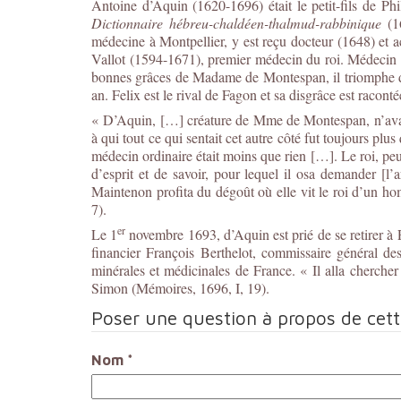
Antoine d’Aquin (1620-1696) était le petit-fils de Ph
Dictionnaire hébreu-chaldéen-thalmud-rabbinique
(16
médecine à Montpellier, y est reçu docteur (1648) et 
Vallot (1594-1671), premier médecin du roi. Médecin or
bonnes grâces de Madame de Montespan, il triomphe de 
an. Felix est le rival de Fagon et sa disgrâce est racont
« D’Aquin, […] créature de Mme de Montespan, n’avait 
à qui tout ce qui sentait cet autre côté fut toujours plu
médecin ordinaire était moins que rien […]. Le roi, pe
d’esprit et de savoir, pour lequel il osa demander [l’
Maintenon profita du dégoût où elle vit le roi d’un h
7).
er
Le 1
novembre 1693, d’Aquin est prié de se retirer à P
financier François Berthelot, commissaire général des
minérales et médicinales de France. « Il alla chercher
Simon (Mémoires, 1696, I, 19).
Poser une question à propos de cet
Nom
*