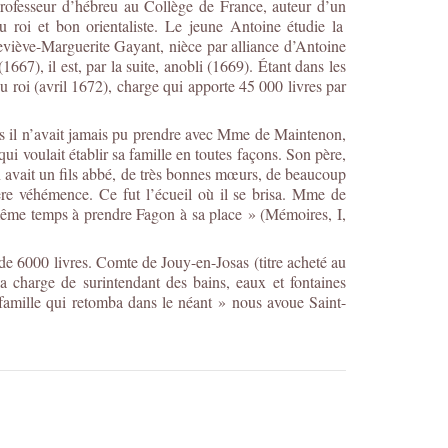
 professeur d’hébreu au Collège de France, auteur d’un
 roi et bon orientaliste. Le jeune Antoine étudie la
eviève-Marguerite Gayant, nièce par alliance d’Antoine
7), il est, par la suite, anobli (1669). Étant dans les
roi (avril 1672), charge qui apporte 45 000 livres par
is il n’avait jamais pu prendre avec Mme de Maintenon,
qui voulait établir sa famille en toutes façons. Son père,
n avait un fils abbé, de très bonnes mœurs, de beaucoup
nière véhémence. Ce fut l’écueil où il se brisa. Mme de
 même temps à prendre Fagon à sa place » (Mémoires, I,
 de 6000 livres. Comte de Jouy-en-Josas (titre acheté au
la charge de surintendant des bains, eaux et fontaines
a famille qui retomba dans le néant » nous avoue Saint-