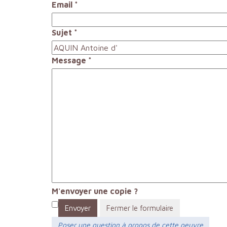
Email
*
Sujet
*
Message
*
M'envoyer une copie ?
Envoyer
Fermer le formulaire
Poser une question à propos de cette oeuvre