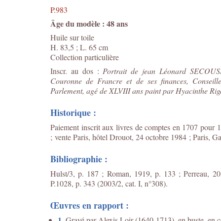
P.983
Âge du modèle : 48 ans
Huile sur toile
H. 83,5 ; L. 65 cm
Collection particulière
Inscr. au dos :
Portrait de jean Léonard SECOUSS
Couronne de Francre et de ses finances, Conseil
Parlement, agé de XLVIII ans paint par Hyacinthe R
Historique :
Paiement inscrit aux livres de comptes en 1707 pour 1
; vente Paris, hôtel Drouot, 24 octobre 1984 ; Paris, G
Bibliographie :
Hulst/3, p. 187 ; Roman, 1919, p. 133 ; Perreau, 201
P.1028, p. 343 (2003/2, cat. I, n°308).
Œuvres en rapport :
1.
Gravé par Alexis Loir (1640-1713), en buste, en c