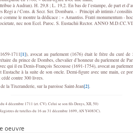
ribue à Audran). H. 29,8 ; L. 19,2. En bas de l’estampe, de part et d’au
ons. & Secr. Ser. Dombaru. - Principi ab intimis / consiliis & in
dèle comme le montre la dédicace : « Amantiss. Fratri monumentum - 
ocietate, nec non Ecel. Paroc. S. Eustachii Rector. ANNO M.D.CC.VIII.
[1]
(1659-1711
), avocat au parlement (1676) était le frère du curé de
crétaire du prince de Dombes, chevalier d’honneur du parlement de Pa
c qui il eu Denis-François Secousse (1691-1754), avocat au parlement,
 Eustache à la suite de son oncle. Demi-figure avec une main, ce port
 cédé contre 300 livres.
[2]
e la Tixeranderie, sur la paroisse Saint-Jean
.
du 4 décembre 1711 (et. CV). Celui se son fils Denys, XII, 50)
 (Registres de tutelles du 16 au 31 décembre 1699, AN Y4083C).
te oeuvre