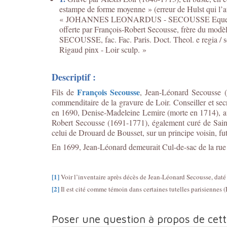
estampe de forme moyenne » (erreur de Hulst qui l’att
« JOHANNES LEONARDUS - SECOUSSE Eques Regi a / C
offerte par François-Robert Secousse, frère du mo
SECOUSSE, fac. Fac. Paris. Doct. Theol. e regia / s
Rigaud pinx - Loir sculp. »
Descriptif :
François Secousse
Fils de
, Jean-Léonard Secousse 
commenditaire de la gravure de Loir. Conseiller et se
en 1690, Denise-Madeleine Lemire (morte en 1714), ave
Robert Secousse (1691-1771), également curé de Saint
celui de Drouard de Bousset, sur un principe voisin, fut
En 1699, Jean-Léonard demeurait Cul-de-sac de la rue d
[1]
Voir l’inventaire après décès de Jean-Léonard Secousse, daté 
[2]
Il est cité comme témoin dans certaines tutelles parisiennes
Poser une question à propos de cet