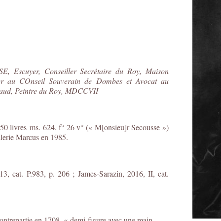
E, Escuyer, Conseiller Secrétaire du Roy, Maison
ler au COnseil Souverain de Dombes et Avocat au
igaud, Peintre du Roy, MDCCVII
50 livres ms. 624, f° 26 v° (« M[onsieu]r Secousse »)
alerie Marcus en 1985.
3, cat. P.983, p. 206 ; James-Sarazin, 2016, II, cat.
ontrepartie en 1708, « demi-figure avec une main,