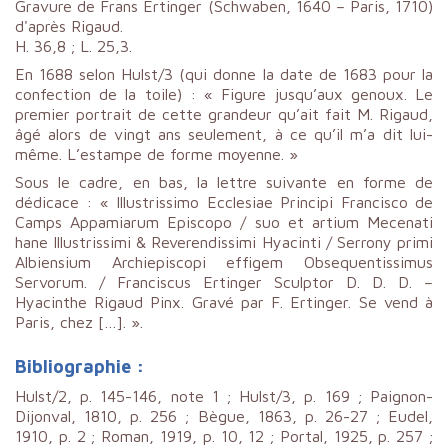
Gravure de Frans Ertinger (Schwaben, 1640 – Paris, 1710)
d'après Rigaud.
H. 36,8 ; L. 25,3.
En 1688 selon Hulst/3 (qui donne la date de 1683 pour la
confection de la toile) : « Figure jusqu’aux genoux. Le
premier portrait de cette grandeur qu’ait fait M. Rigaud,
âgé alors de vingt ans seulement, à ce qu’il m’a dit lui-
même. L’estampe de forme moyenne. »
Sous le cadre, en bas, la lettre suivante en forme de
dédicace : « Illustrissimo Ecclesiae Principi Francisco de
Camps Appamiarum Episcopo / suo et artium Mecenati
hane Illustrissimi & Reverendissimi Hyacinti / Serrony primi
Albiensium Archiepiscopi effigem Obsequentissimus
Servorum. / Franciscus Ertinger Sculptor D. D. D. –
Hyacinthe Rigaud Pinx. Gravé par F. Ertinger. Se vend à
Paris, chez […]. ».
Bibliographie :
Hulst/2, p. 145-146, note 1 ; Hulst/3, p. 169 ; Paignon-
Dijonval, 1810, p. 256 ; Bègue, 1863, p. 26-27 ; Eudel,
1910, p. 2 ; Roman, 1919, p. 10, 12 ; Portal, 1925, p. 257 ;