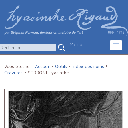
Menu
Toggl
navig
Vous êtes ici :
Accueil
Outils
Index des noms
Gravures
SERRONI Hyacinthe