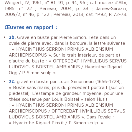
Weigert, IV, 1961, n° 81, 91, p. 94, 96 ; cat. musée d’Albi,
1985, n° 22 ; Perreau, 2004, p. 33 ; James-Sarazin,
2009/2, n° 46, p. 122 ; Perreau, 2013, cat. *P.92, P. 72-73.
Œuvres en rapport :
2b.
Gravé en buste par Pierre Simon. Tête dans un
ovale de pierre avec, dans la bordure, la lettre suivante
: « HYACINTHUS SERRONI PRIMUS ALBIENSIUM
ARCHIEPISCOPUS ». Sur le trait intérieur, de part et
d’autre du buste : « OFFEREBAT HVMILLIBUS SERVUS
LUDOVICUS BOISTEL AMBIANUS / Hyacinthe Rigaud
Ogg / P. Simon sculp ».
2c.
gravé en buste par Louis Simonneau (1656-1728),
« Buste sans mains, pris du précédent portrait [sur un
piédestal]. L’estampe de grandeur moyenne, pour une
thèse soutenue par Louis Boistel » selon Huslt
: « HYACINTHUS SERRONI PRIMUS ALBIENSIUM
ARCHIEPISCOPUS / OFFEREBAT HVMILLIBUS SERVUS
LUDOVICUS BOISTEL AMBIANUS ». Dans l’ovale :
« Hyacinthe Rigaud Pinxit / P. Simon sculp. ».