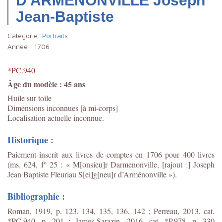
D'ARMENONVILLE Joseph
Jean-Baptiste
Catégorie:
Portraits
Année :
1706
*PC.940
Âge du modèle : 45 ans
Huile sur toile
Dimensions inconnues [à mi-corps]
Localisation actuelle inconnue.
Historique :
Paiement inscrit aux livres de comptes en 1706 pour 400 livres
(ms. 624, f° 25 : « M[onsieu]r Darmenonville, [rajout :] Joseph
Jean Baptiste Fleuriau S[ei]g[neu]r d’Arménonville »).
Bibliographie :
Roman, 1919, p. 123, 134, 135, 136, 142 ; Perreau, 2013, cat.
*PC.940, p. 201 ;
James-Sarazin, 2016, cat. *P.978, p. 330