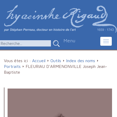
Menu
Toggl
navig
Vous êtes ici :
Accueil
Outils
Index des noms
Portraits
FLEURIAU D'ARMENONVILLE Joseph Jean-
Baptiste