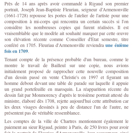
Près de 14 ans après avoir commandé à Rigaud son premier
portrait, Joseph Jean-Baptiste Fleuriau, seigneur d’Armenonville
(1661-1728) repousse les portes de l'atelier de l'artiste pour une
composition à mi-corps qui rencontra un certain succès si l'on
considère les nombreuses copies qui furent réalisées. Il est
vraisemblable que le modèle ait souhaité marquer par cette œuvre
son élévation récente comme Conseiller d'Etat semestre, titre
une énième
conféré en 1705. Fleuriau d'Armenonville reviendra
fois en 1709
.
Tenant compte de la présence probable d'un bureau, comme le
montre le travail de Bailleul sur une copie, nous avions
initialement proposé de rapprocher cette nouvelle composition
d'un dessin passé en vente Christie's en 1997 et figurant un
homme debout devant une table de parade sur laquelle il appuie
un grand portefeuille en maroquin. La réapparition récente du
dessin fait par Monmorency d'après le troisième portrait attesté du
ministre, élaboré dès 1708, rejette aujourd'hui cette attribution car
les deux visages dessinés à peu de distance l'un de l'autre, ne
présentent pas de véritable ressemblance.
Les comptes de la ville de Chartres mentionnent également le
paiement au sieur Rigaud, peintre à Paris, de 250 livres pour avoir
fait le portrait de Fleuriau d'Armenonville, leur gouverneur, ainsi