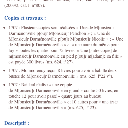
(2003/2, cat. I, n°807).
Copies et travaux :
1707 : Plusieurs copies sont réalisées « Une de M[onsieu]r
Darménonville p[ou]r M[onsieu]r Périchon » ; « Une de
M[onsieu]r Darménonville p[ou]r M[onsieu]r Nicolle » ; « Une
de M[onsieu]r Darménonville » et « une autre du même pour
luy » toutes les quatre pour 75 livres. « Une [autre copie] de
m[monsieu]r Darmenonville en pied p[ou]r m[adam]e sa fille »
est payée 300 livres (ms. 624, f°27).
1707 : Monmorency reçoit 8 livres pour avoir « habillé deux
bustes de M[onsieu]r Darménonville » (ms. 625, f°22 v°).
1707 : Bailleul réalise « une coppie
de M[onsieu]r Darménonville en grand » contre 50 livres, en
touche 12 pour avoir passé « quatre jours au bureau
de M[onsieu]r Darménonville » et 10 autres pour « une teste
de M[onsieu]r Darménonville » (ms. 625, f° 23).
Descriptif :