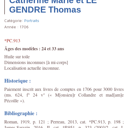
Catherine Marie et LE
GENDRE Thomas
Catégorie:
Portraits
Année :
1706
*PC.913
Âges des modèles : 24 et 33 ans
Huile sur toile
Dimensions inconnues [à mi-corps]
Localisation actuelle inconnue.
Historique :
Paiement inscrit aux livres de comptes en 1706 pour 3000 livres
(ms. 624, f° 24 v° (« M[onsieu]r Collandre et mad[am]e
Pécoille »).
Bibliographie :
Roman, 1919, p. 121 ; Perreau, 2013, cat. *PC.913, p. 198 ;
James-Sarazin, 2016, II, cat. *P.951, p. 323 (2003/2, cat. I,