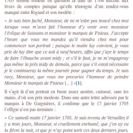
1705 semble remette en question la date de 1704 inscrite aux
livres de comptes puisque qu’elle témoigne d’un rendez-vous
manqué entre Rigaud et son modèle :
«
Je suis bien faché, Monsieur, de ne m’estre pas trouvé chez moi
lorsque vous m’avez fait l’honneur d’y venir avec monsieur
l’évêque de Soissons et monsieur le marquis de Pisieux. J’accepte
l’heure que vous me mandez qu’il viendra chez moi pour
commencer son portrait ; puisque le matin luy convient, je vous
prie de luy dire que ce soit à neuf heures, affin que j’aye le temps
de faire l’ébauche avant midy ; et s’il le faut, je ne m’engageray
pas même la près midy de demain, parce que s’il estoit nécessaire
je le continueray la même journée pour gagner du temps. Je suis
ravy, Monsieur, que vous me procuriez l’honneur de peindre
[1]
[…] »
.
Monsieur le marquis de Pisieux
Il s’agit là d’un portrait en buste assez austère, cuirassé, sans les
mains, d’où son prix modeste. Dans une autre lettre adressée par le
marquis à De Gaignières, il confirme que le 17 janvier 1705
l’effigie n’est pas terminée :
«
Ce samedi matin 17 janvier 1705. Je suis revenu de Versailles il
y a trois jours, Monsieur, si cruellement enrhumé, que j’en ay eu
la fièvre la nuit, et que je n’ay point sorti ces deux derniers jours.