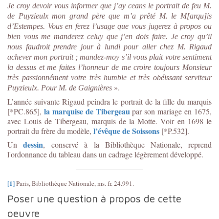
Je croy devoir vous informer que j’ay ceans le portrait de feu M.
de Puyzieulx mon grand père que m’a prêté M. le M[arqu]is
d’Estempes. Vous en ferez l’usage que vous jugerez à propos ou
bien vous me manderez celuy que j’en dois faire. Je croy qu’il
nous faudroit prendre jour à lundi pour aller chez M. Rigaud
achever mon portrait ; mandez-moy s’il vous plait votre sentiment
la dessus et me faites l’honneur de me croire toujours Monsieur
très passionnément votre très humble et très obéissant serviteur
».
Puyzieulx. Pour M. de Gaignières
L’année suivante Rigaud peindra le portrait de la fille du marquis
la marquise de Tibergeau
[*PC.865],
par son mariage en 1675,
avec Louis de Tibergeau, marquis de la Motte. Voir en 1698 le
l’évêque de Soissons
portrait du frère du modèle,
[*P.532].
dessin
Un
, conservé à la Bibliothèque Nationale, reprend
l'ordonnance du tableau dans un cadrage légèrement développé.
[1]
Paris, Bibliothèque Nationale, ms. fr. 24.991.
Poser une question à propos de cette
oeuvre