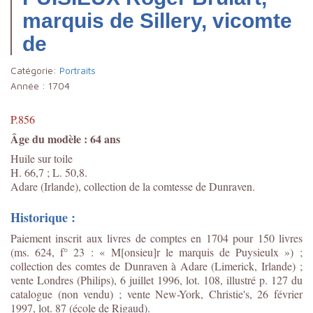
marquis de Sillery, vicomte
de
Catégorie:
Portraits
Année :
1704
P.856
Âge du modèle : 64 ans
Huile sur toile
H. 66,7 ; L. 50,8.
Adare (Irlande), collection de la comtesse de Dunraven.
Historique :
Paiement inscrit aux livres de comptes en 1704 pour 150 livres
(ms. 624, f° 23 : « M[onsieu]r le marquis de Puysieulx ») ;
collection des comtes de Dunraven à Adare (Limerick, Irlande) ;
vente Londres (Philips), 6 juillet 1996, lot. 108, illustré p. 127 du
catalogue (non vendu) ; vente New-York, Christie's, 26 février
1997, lot. 87 (école de Rigaud).