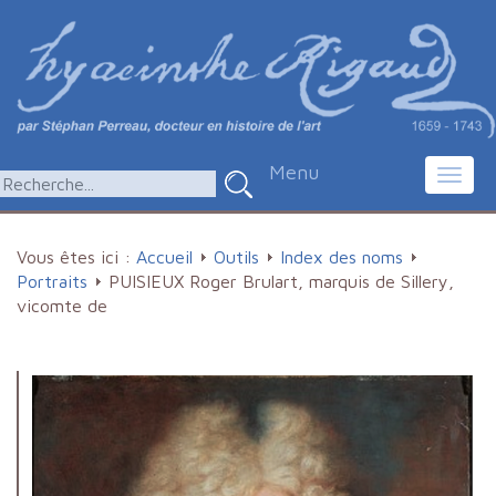
Menu
Toggl
navig
Vous êtes ici :
Accueil
Outils
Index des noms
Portraits
PUISIEUX Roger Brulart, marquis de Sillery,
vicomte de