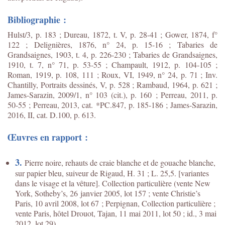
Bibliographie :
Hulst/3, p. 183 ; Dureau, 1872, t. V, p. 28-41 ; Gower, 1874, f°
122 ; Delignières, 1876, n° 24, p. 15-16 ; Tabaries de
Grandsaignes, 1903, t. 4, p. 226-230 ; Tabaries de Grandsaignes,
1910, t. 7, n° 71, p. 53-55 ; Champault, 1912, p. 104-105 ;
Roman, 1919, p. 108, 111 ; Roux, VI, 1949, n° 24, p. 71 ; Inv.
Chantilly, Portraits dessinés, V, p. 528 ; Rambaud, 1964, p. 621 ;
James-Sarazin, 2009/1, n° 103 (cit.), p. 160 ; Perreau, 2011, p.
50-55 ; Perreau, 2013, cat. *PC.847, p. 185-186 ; James-Sarazin,
2016, II, cat. D.100, p. 613.
Œuvres en rapport :
3.
Pierre noire, rehauts de craie blanche et de gouache blanche,
sur papier bleu, suiveur de Rigaud, H. 31 ; L. 25,5. [variantes
dans le visage et la vêture]. Collection particulière (vente New
York, Sotheby’s, 26 janvier 2005, lot 157 ; vente Christie’s
Paris, 10 avril 2008, lot 67 ; Perpignan, Collection particulière ;
vente Paris, hôtel Drouot, Tajan, 11 mai 2011, lot 50 ; id., 3 mai
2012, lot 29).