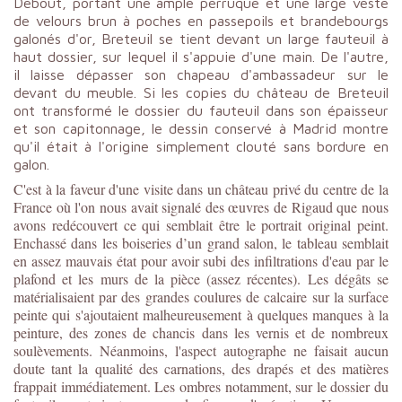
Debout, portant une ample perruque et une large veste
de velours brun à poches en passepoils et brandebourgs
galonés d'or, Breteuil se tient devant un large fauteuil à
haut dossier, sur lequel il s'appuie d'une main. De l'autre,
il laisse dépasser son chapeau d'ambassadeur sur le
devant du meuble. Si les copies du château de Breteuil
ont transformé le dossier du fauteuil dans son épaisseur
et son capitonnage, le dessin conservé à Madrid montre
qu'il était à l'origine simplement clouté sans bordure en
galon.
C'est à la faveur d'une visite dans un château privé du centre de la
France où l'on nous avait signalé des œuvres de Rigaud que nous
avons redécouvert ce qui semblait être le portrait original peint.
Enchassé dans les boiseries d’un grand salon, le tableau semblait
en assez mauvais état pour avoir subi des infiltrations d'eau par le
plafond et les murs de la pièce (assez récentes). Les dégâts se
matérialisaient par des grandes coulures de calcaire sur la surface
peinte qui s'ajoutaient malheureusement à quelques manques à la
peinture, des zones de chancis dans les vernis et de nombreux
soulèvements. Néanmoins, l'aspect autographe ne faisait aucun
doute tant la qualité des carnations, des drapés et des matières
frappait immédiatement. Les ombres notamment, sur le dossier du