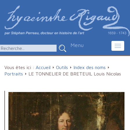
Menu
Toggl
navig
Vous êtes ici :
Accueil
Outils
Index des noms
Portraits
LE TONNELIER DE BRETEUIL Louis Nicolas