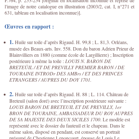
P.764, p. 253-254 [original en localisation inconnue et reprise de
l'image de notre catalogue en illustration (2003/2, cat. I, n°271 et
631, tableau en localisation inconnue)].
Œuvres en rapport :
1.
Huile sur toile d’après Rigaud. H. 99,8 ; L. 81,3. Orléans,
musée des Beaux-arts. Inv. 558. Don du baron Adrien Prieur de
Blainvilliers en 1880 (comme école de Largillierre) ; Inscription
postérieure à même la toile :
LOUIS N. BARON DE
BRETEÜIL / ET DE PREVILLY PREMIER BARON / DE
TOURAINE INTRODr DES AMBrs / ET DES PRINCES
ETRANGERS / AUPRES DU DOY 1701.
2.
Huile sur toile d’après Rigaud. H. 88 ; L. 114. Château de
Breteuil (salon doré) avec l’inscription postérieure suivante :
LOUIS BARON DE BRETEUIL ET DE PREVILLY, 1er
BRON DE TOURAINE, AMBASSADEUR DU ROY AUPRES
DE SA MAJESTE DES DEUX SICILES 1700
. Le modèle est
représenté avec le dossier du fauteuil et le chapeau. Dans le
même salon, disposé en pendant, est conservé un portrait
présumé de Chestienne Lenoncourt, épouse de Louis Le