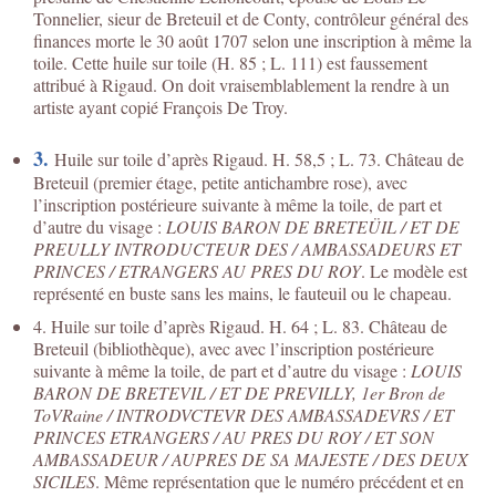
Tonnelier, sieur de Breteuil et de Conty, contrôleur général des
finances morte le 30 août 1707 selon une inscription à même la
toile. Cette huile sur toile (H. 85 ; L. 111) est faussement
attribué à Rigaud. On doit vraisemblablement la rendre à un
artiste ayant copié François De Troy.
3.
Huile sur toile d’après Rigaud. H. 58,5 ; L. 73. Château de
Breteuil (premier étage, petite antichambre rose), avec
l’inscription postérieure suivante à même la toile, de part et
d’autre du visage :
LOUIS BARON DE BRETEÜIL / ET DE
PREULLY INTRODUCTEUR DES / AMBASSADEURS ET
PRINCES / ETRANGERS AU PRES DU ROY
. Le modèle est
représenté en buste sans les mains, le fauteuil ou le chapeau.
4. Huile sur toile d’après Rigaud. H. 64 ; L. 83. Château de
Breteuil (bibliothèque), avec avec l’inscription postérieure
suivante à même la toile, de part et d’autre du visage :
LOUIS
BARON DE BRETEVIL / ET DE PREVILLY, 1er Bron de
ToVRaine / INTRODVCTEVR DES AMBASSADEVRS / ET
PRINCES ETRANGERS / AU PRES DU ROY / ET SON
AMBASSADEUR / AUPRES DE SA MAJESTE / DES DEUX
SICILES
. Même représentation que le numéro précédent et en