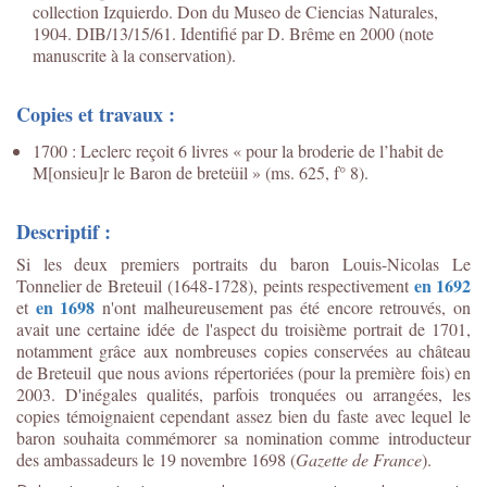
collection Izquierdo. Don du Museo de Ciencias Naturales,
1904. DIB/13/15/61. Identifié par D. Brême en 2000 (note
manuscrite à la conservation).
Copies et travaux :
1700 : Leclerc reçoit 6 livres « pour la broderie de l’habit de
M[onsieu]r le Baron de breteüil » (ms. 625, f° 8).
Descriptif :
Si les deux premiers portraits du baron Louis-Nicolas Le
en 1692
Tonnelier de Breteuil (1648-1728), peints respectivement
en 1698
et
n'ont malheureusement pas été encore retrouvés, on
avait une certaine idée de l'aspect du troisième portrait de 1701,
notamment grâce aux nombreuses copies conservées au château
de Breteuil que nous avions répertoriées (pour la première fois) en
2003. D'inégales qualités, parfois tronquées ou arrangées, les
copies témoignaient cependant assez bien du faste avec lequel le
baron souhaita commémorer sa nomination comme introducteur
des ambassadeurs le 19 novembre 1698 (
Gazette de France
).