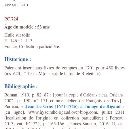
Année :
1701
PC.724
Âge du modèle : 53 ans
Huile sur toile
H. 146 ; L. 113.
France, Collection particulière.
Historique :
Paiement inscrit aux livres de comptes en 1701 pour 450 livres
(ms. 624, f° 19 : « M[onsieu]r le baron de Breteüil »).
Bibliographie :
Roman, 1919, p. 82, 87 ; [pour la copie d'Orléans : cat. Orléans,
2002, p. 190, n° 171 comme atelier de François de Troy] ;
Jean Le Gros (1671-1745), à l'image de Rigaud
Perreau, «
»
[en ligne], www.hyacinthe-rigaud.over-blog.com, juillet 2011
(localisation de l'original en collection particulière) ; Perreau,
2013, cat. PC.724, p. 165-166 ;
James-Sarazin, 2016, II, cat.