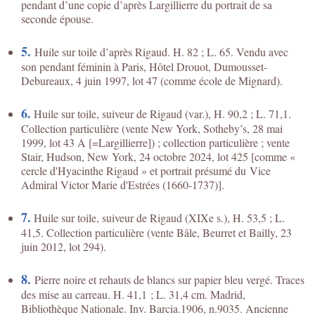
pendant d’une copie d’après Largillierre du portrait de sa
seconde épouse.
5.
Huile sur toile d’après Rigaud. H. 82 ; L. 65. Vendu avec
son pendant féminin à Paris, Hôtel Drouot, Dumousset-
Debureaux, 4 juin 1997, lot 47 (comme école de Mignard).
6.
Huile sur toile, suiveur de Rigaud (var.), H. 90,2 ; L. 71,1.
Collection particulière (vente New York, Sotheby’s, 28 mai
1999, lot 43 A [=Largillierre]) ; collection particulière ; vente
Stair, Hudson, New York, 24 octobre 2024, lot 425 [comme «
cercle d'Hyacinthe Rigaud » et portrait présumé du Vice
Admiral Victor Marie d'Estrées (1660-1737)].
7.
Huile sur toile, suiveur de Rigaud (XIXe s.), H. 53,5 ; L.
41,5. Collection particulière (vente Bâle, Beurret et Bailly, 23
juin 2012, lot 294).
8.
Pierre noire et rehauts de blancs sur papier bleu vergé. Traces
des mise au carreau. H. 41,1 ; L. 31,4 cm. Madrid,
Bibliothèque Nationale. Inv. Barcia.1906, n.9035. Ancienne