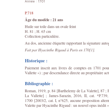
Année :
1701
P.718
Âge du modèle : 21 ans
Huile sur toile dans un ovale feint
H. 81 ; H. 65 cm
Collection particulière.
Au dos, ancienne étiquette rapportant la signature autogr
Fait par Hyacinthe Rigaud à Paris en 170[1].
Historique :
Paiement inscrit aux livres de comptes en 1701 pour
Vallette ») ; par descendance directe au propriétaire act
Bibliographie :
Roman, 1919, p. 84 [Barthelemy de La Valette], 87 ; P
La Vallette] ;
James-Sarazin, 2016, II, cat. *P.73
1700 [2003/2, cat. I, n°625, aucune proposition alte
Valette par Hyacinthe Rigaud : un nouvel opus inédit 