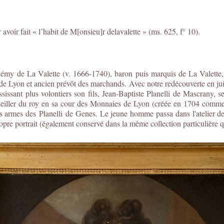
oir fait « l’habit de M[onsieu]r delavalette » (ms. 625, f° 10).
émy de La Valette (v. 1666-1740), baron puis marquis de La Valette
de Lyon et ancien prévôt des marchands. Avec notre redécouverte en jui
ississant plus volontiers son fils, Jean-Baptiste Planelli de Mascrany,
eiller du roy en sa cour des Monnaies de Lyon (créée en 1704 comme e
 les armes des Planelli de Genes. Le jeune homme passa dans l'atelier
re portrait (également conservé dans la même collection particulière que 