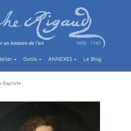
telier
Outils
ANNEXES
Le Blog
-Baptiste