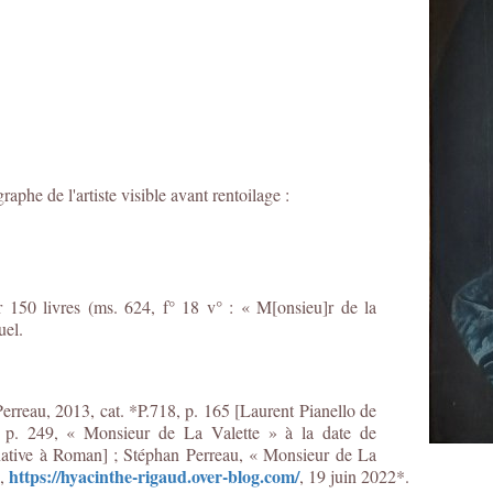
aphe de l'artiste visible avant rentoilage :
 150 livres (ms. 624, f° 18 v° : « M[onsieu]r de la
uel.
erreau, 2013, cat. *P.718, p. 165 [Laurent Pianello de
9, p. 249, « Monsieur de La Valette » à la date de
rnative à Roman] ; Stéphan Perreau, « Monsieur de La
https://hyacinthe-rigaud.over-blog.com/
»,
, 19 juin 2022*.