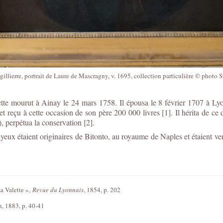
gillierre, portrait de Laure de Mascragny, v. 1695, collection particulière © photo 
tte mourut à Ainay le 24 mars 1758. Il épousa le 8 février 1707 à Ly
 reçu à cette occasion de son père 200 000 livres [1]. Il hérita de ce 
, perpétua la conservation [2].
ayeux étaient originaires de Bitonto, au royaume de Naples et étaient ve
a Valette »,
Revue du Lyonnais
, 1854, p. 202
n, 1883, p. 40-41