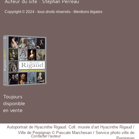
Auteur du site : Stéphan Perreau
Copyright © 2024 - tous droits réservés -
Mentions légales
Toujours
disponible
en vente
Autoportrait de Hyacinthe Rigaud. Coll. musée d’art Hyacinthe Rigaud /
Ville de Perpignan © Pascale Marchesan / Service photo ville de
Contacter l'auteur
Perpignan