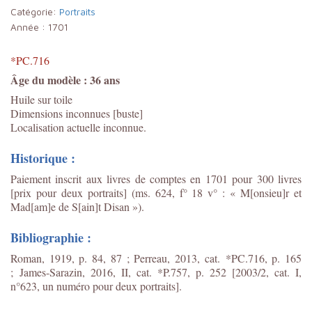
Catégorie:
Portraits
Année :
1701
*PC.716
Âge du modèle : 36 ans
Huile sur toile
Dimensions inconnues [buste]
Localisation actuelle inconnue.
Historique :
Paiement inscrit aux livres de comptes en 1701 pour 300 livres
[prix pour deux portraits] (ms. 624, f° 18 v° : « M[onsieu]r et
Mad[am]e de S[ain]t Disan »).
Bibliographie :
Roman, 1919, p. 84, 87 ; Perreau, 2013, cat. *PC.716, p. 165
;
James-Sarazin, 2016, II, cat. *P.757, p. 252 [2003/2, cat. I,
n°623, un numéro pour deux portraits].