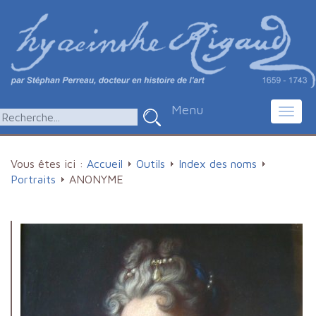
Menu
Toggl
navig
Vous êtes ici :
Accueil
Outils
Index des noms
Portraits
ANONYME