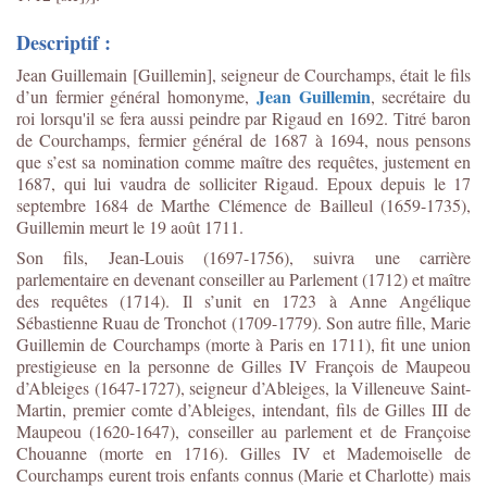
Descriptif :
Jean Guillemain [Guillemin], seigneur de Courchamps, était le fils
Jean Guillemin
d’un fermier général homonyme,
, secrétaire du
roi lorsqu'il se fera aussi peindre par Rigaud en 1692. Titré baron
de Courchamps, fermier général de 1687 à 1694, nous pensons
que s’est sa nomination comme maître des requêtes, justement en
1687, qui lui vaudra de solliciter Rigaud. Epoux depuis le 17
septembre 1684 de Marthe Clémence de Bailleul (1659-1735),
Guillemin meurt le 19 août 1711.
Son fils, Jean-Louis (1697-1756), suivra une carrière
parlementaire en devenant conseiller au Parlement (1712) et maître
des requêtes (1714). Il s’unit en 1723 à Anne Angélique
Sébastienne Ruau de Tronchot (1709-1779). Son autre fille, Marie
Guillemin de Courchamps (morte à Paris en 1711), fit une union
prestigieuse en la personne de Gilles IV François de Maupeou
d’Ableiges (1647-1727), seigneur d’Ableiges, la Villeneuve Saint-
Martin, premier comte d’Ableiges, intendant, fils de Gilles III de
Maupeou (1620-1647), conseiller au parlement et de Françoise
Chouanne (morte en 1716). Gilles IV et Mademoiselle de
Courchamps eurent trois enfants connus (Marie et Charlotte) mais