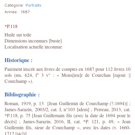
Catégorie:
Portraits
Année :
1687
*P.118
Huile sur toile
Dimensions inconnues [buste]
Localisation actuelle inconnue
Historique :
Paiement inscrit aux livres de comptes en 1687 pour 112 livres 10
sols (ms. 624, f° 3 v° : « Mons[ieu]r de Courchan [rajout :]
Courchamp »).
Bibliographie :
Roman, 1919, p. 13 [Jean Guillemin de Courchamp (?-1694)] ;
James-Sarazin,
2003/2, cat. I, n°103 [idem] ;
Perreau, 2013, cat.
*P.118, p. 75 [Jean Guillemain fils (avec la date de 1694 pour le
décès] ;
James-Sarazin, 2016, II, cat. *P. 121, p. 49, « Jean
Guillemin fils, sieur de Courchamp », avec les dates (v. 1660-
1712 [sic])].