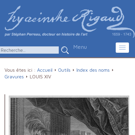
Menu
Toggl
navig
Vous êtes ici :
Accueil
Outils
Index des noms
Gravures
LOUIS XIV