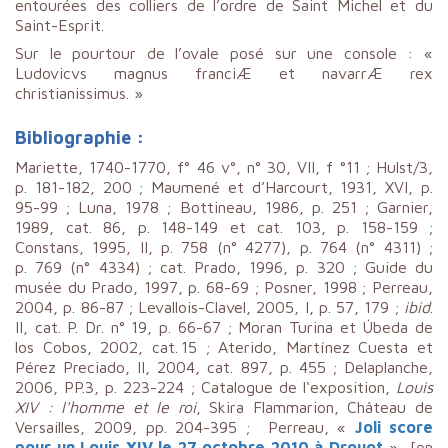
entourées des colliers de l’ordre de Saint Michel et du
Saint-Esprit.
Sur le pourtour de l’ovale posé sur une console : «
Ludovicvs magnus franciÆ et navarrÆ rex
christianissimus. »
Bibliographie :
Mariette, 1740-1770, f° 46 v°, n° 30, VII, f °11 ; Hulst/3,
p. 181-182, 200 ; Maumené et d’Harcourt, 1931, XVI, p.
95-99 ; Luna, 1978 ; Bottineau, 1986, p. 251 ; Garnier,
1989, cat. 86, p. 148-149 et cat. 103, p. 158-159 ;
Constans, 1995, II, p. 758 (n° 4277), p. 764 (n° 4311) ;
p. 769 (n° 4334) ; cat. Prado, 1996, p. 320 ; Guide du
musée du Prado, 1997, p. 68-69 ; Posner, 1998 ; Perreau,
2004, p. 86-87 ; Levallois-Clavel, 2005, I, p. 57, 179 ;
ibid
.
II, cat. P. Dr. n° 19, p. 66-67 ; Moran Turina et Úbeda de
los Cobos, 2002, cat. 15 ; Aterido, Martínez Cuesta et
Pérez Preciado, II, 2004, cat. 897, p. 455 ; Delaplanche,
2006, PP.3, p. 223-224 ; Catalogue de l'exposition,
Louis
XIV : l'homme et le roi
, Skira Flammarion, Château de
Versailles, 2009, pp. 204-395 ; Perreau, «
Joli score
pour un Louis XIV le 27 octobre 2010 à Drouot
», [en