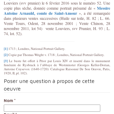
Louviers (svv prunier) le 6 février 2016 sous le numéro 52. Une
Messire
copie plus sèche, donnée comme portrait présumé de «
Antoine Arnauld, comte de Saint-Amour
», a été remarquée
dans plusieurs ventes successives (Huile sur toile, H. 82 ; L. 66.
Vente Tours, Odent, 28 novembre 2001 ; Vente Chinon, 28
novembre 2011, lot 54) vente Louviers, svv Prunier, H. 93 ; L.
74, lot. 52).
[1]
1713 ; Londres, National Portrait Gallery.
[2]
Copie par Thomas Wright v. 1718 ; Londres, National Portrait Gallery.
[3]
Le buste fut offert à Prior par Louis XIV et inserré dans le munument
funéraire de Rysbrack à l’abbaye de Westminster (Georges Keller-Dorian,
Antoine Coysevox (1640-1720): Catalogue Raisonné De Son Oeuvre, Patis,
1920, II, pl. 102).
Poser une question à propos de cette
oeuvre
Nom
*