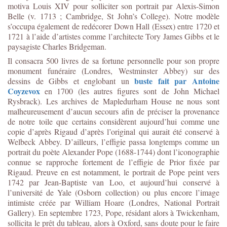
motiva Louis XIV pour solliciter son portrait par Alexis-Simon
Belle (v. 1713 ; Cambridge, St John’s College). Notre modèle
s’occupa également de redécorer Down Hall (Essex) entre 1720 et
1721 à l’aide d’artistes comme l’architecte Tory James Gibbs et le
paysagiste Charles Bridgeman.
Il consacra 500 livres de sa fortune personnelle pour son propre
monument funéraire (Londres, Westminster Abbey) sur des
buste fait par Antoine
dessins de Gibbs et englobant un
Coyzevox
en 1700 (les autres figures sont de John Michael
Rysbrack). Les archives de Mapledurham House ne nous sont
malheureusement d’aucun secours afin de préciser la provenance
de notre toile que certains considèrent aujourd’hui comme une
copie d’après Rigaud d’après l’original qui aurait été conservé à
Welbeck Abbey. D’ailleurs, l’effigie passa longtemps comme un
portrait du poète Alexander Pope (1688-1744) dont l’iconographie
connue se rapproche fortement de l’effigie de Prior fixée par
Rigaud. Preuve en est notamment, le portrait de Pope peint vers
1742 par Jean-Baptiste van Loo, et aujourd’hui conservé à
l’université de Yale (Osborn collection) ou plus encore l’image
intimiste créée par William Hoare (Londres, National Portrait
Gallery). En septembre 1723, Pope, résidant alors à Twickenham,
sollicita le prêt du tableau, alors à Oxford, sans doute pour le faire