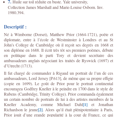
7.
Huile sur toil réduite en buste. Yale university,
Collection James Marshall and Marie-Louise Osborn. Inv.
1980.394.
Descriptif :
Né à Wimborne (Dorset), Matthew Prior (1664-1721), poète et
diplomate, entre à l’école de Westminster à Londres et au St
John’s College de Cambridge où il reçoit ses degrés en 1668 et
son diplôme en 1688. Il écrit très tôt ses premiers poèmes, débute
en politique dans le parti Tory et devient secrétaire des
ambassadeurs anglais négociant les traités de Ryswick (1697) et
d’Utrecht (1713).
Il fut chargé de commander à Rigaud un portrait de l’un de ces
ambassadeurs, Lord Jersey [P.613], de même que sa propre effigie
(copie en 1699). Le goût de Prior pour le portrait continental
encouragea Godfrey Kneller à le peindre en 1700 dans le style de
Rubens (Cambridge, Trinity College). Prior commanda également
un certain nombre de portraits de lui à des artistes membres de la
[1]
Kneller Academy, comme Michael Dahl
et Jonathan
[2]
Richardson le jeune
. Alors qu’il était plénipotentiaire à Paris,
Prior jouit d’une grande popularité à la cour de France, ce qui