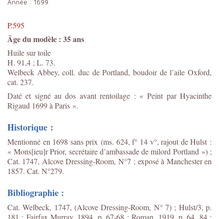
Année :
1699
P.595
Âge du modèle : 35 ans
Huile sur toile
H. 91,4 ; L. 73.
Welbeck Abbey, coll. duc de Portland, boudoir de l’aile Oxford,
cat. 237.
Daté et signé au dos avant rentoilage : « Peint par Hyacinthe
Rigaud 1699 à Paris ».
Historique :
Mentionné en 1698 sans prix (ms. 624, f° 14 v°, rajout de Hulst :
« Mons[ieu]r Prior, secrétaire d’ambassade de milord Portland ») ;
Cat. 1747, Alcove Dressing-Room, N°7 ; exposé à Manchester en
1857. Cat. N°279.
Bibliographie :
Cat. Welbeck, 1747, (Alcove Dressing-Room, N° 7) ; Hulst/3, p.
181 ; Fairfax Murray, 1894, p. 67-68 ; Roman, 1919, p. 64, 84 ;