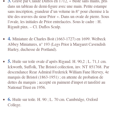
3.
Gravé par Claude Duflos en 1712, « buste sans mains, pris
dans un tableau de demi-figure avec une main. Petite estampe
sans inscription, grandeur d’un volume in-8° pour chemise à la
tête des œuvres du sieur Prior ». Dans un ovale de pierre. Sous
l’ovale, les initiales de Prior entrelacées. Sous le cadre : H.
Rigault pinx. – Cl. Duflos Sculp.
4.
Miniature de Charles Boit (1663-1727) en 1699. Welbeck
Abbey Miniatures, n° 193 (Legs Prior à Margaret Cavendish
Harley, duchesse de Portland).
5.
Huile sur toile ovale d’après Rigaud. H. 90,2 ; L. 71,1 cm.
Ickworth, Suffolk, The Bristol collection, inv. NT 851768. Par
descendance Rear Admiral Frederick William Fane Hervey, 4e
marquis de Bristol (1863-1951) ; en attente de probation de
dettes du marquis ; accepté en paiment d'impot et tansféré au
National Trust en 1956.
6.
Huile sur toile. H. 90 ; L. 70 cm. Cambridge, Oxford
College.