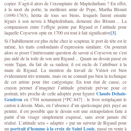
copier. S’agit-il alors de l’exemplaire de Mapledurham ? En effet,
à la mort du poète, la meilleure amie de Pope, Martha Blount
(1690-1763), hérita de tous ses biens, lesquels furent ensuite
légués à son neveu à Mapledruham, demeure des Blount… La
comparaison entre l’effigie peinte par Rigaud et l’attitude pour
[3]
laquelle Coysevox opte en 1700 est tout à fait significative
.
Si l’habillement est plus riche chez le scupteur, le port de tête est le
même, les traits confondants d’expression similaire. On pourrait
alors se poser l’intéressante question de savoir si Coysevox ne s’est
pas aidé de la toile de son ami Rigaud… Quant au dessin passé en
vente Tajan, du fait de sa raideur, il est exclu de l’attribuer à la
main de Rigaud. La mention du travail de Viénot est bien
évidemment très tentante, mais on ne connaît pas bien la technique
de cet artiste pour être catégorique. En tout état de cause, ce
crayon permet d’imaginer l’attitude générale prévue pour ce
Claude Dehais-
portrait, très proche de celle adoptée pour figurer
Gendron
en 1704 notamment [*PC.847] : le livre remplaçant le
carton à dessin. Mais, en l’absence d’un quelconque prix payé au
peintre, il est possible que le dessin soit une extrapolation faite à
partir d’un visage simplement esquissé, sans avoir jamais été
réalisé. L’attitude sera « adaptée » par un suiveur de Rigaud pour
portrait d'homme à la croix de Saint Louis
un
, passé en vente à