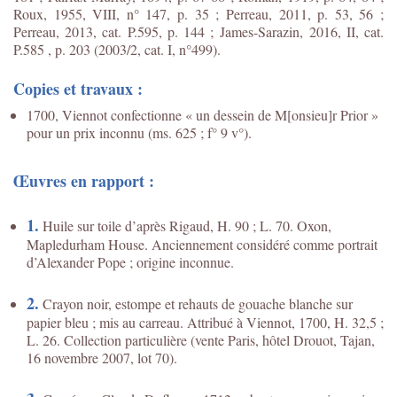
Roux, 1955, VIII, n° 147, p. 35 ; Perreau, 2011, p. 53, 56 ;
Perreau, 2013, cat. P.595, p. 144 ;
James-Sarazin, 2016, II, cat.
P.585 , p. 203 (2003/2, cat. I, n°499).
Copies et travaux :
1700, Viennot confectionne « un dessein de M[onsieu]r Prior »
pour un prix inconnu (ms. 625 ; f° 9 v°).
Œuvres en rapport :
1.
Huile sur toile d’après Rigaud, H. 90 ; L. 70. Oxon,
Mapledurham House. Anciennement considéré comme portrait
d’Alexander Pope ; origine inconnue.
2.
Crayon noir, estompe et rehauts de gouache blanche sur
papier bleu ; mis au carreau. Attribué à Viennot, 1700, H. 32,5 ;
L. 26. Collection particulière (vente Paris, hôtel Drouot, Tajan,
16 novembre 2007, lot 70).