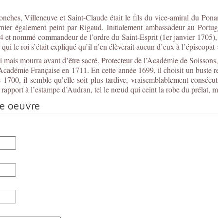
ches, Villeneuve et Saint-Claude était le fils du vice-amiral du Pona
nier également peint par Rigaud. Initialement ambassadeur au Portuga
et nommé commandeur de l’ordre du Saint-Esprit (1er janvier 1705), « s
 qui le roi s’était expliqué qu’il n’en élèverait aucun d’eux à l’épiscopat
ais mourra avant d’être sacré. Protecteur de l’Académie de Soissons, bi
’Académie Française en 1711. En cette année 1699, il choisit un buste re
e 1700, il semble qu’elle soit plus tardive, vraisemblablement cons
r rapport à l’estampe d’Audran, tel le nœud qui ceint la robe du prélat
te oeuvre