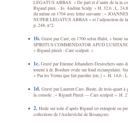
LEGATUS ABBAS. » De part et d’autre de la la comp
Rigaud pinx. - Io. Audran Sculp. » H. 32,6 ; L. 24,8
du même en 1704 avec lettre suivante : « 
NUPER LEGATUS ABBAS » et l’adjonction de la croi
p. 248, n°2.
1b.
Gravé par Caré, en 1700 selon Hulst, « buste 
SPIRITUS COMMENDATOR APUD LUSITANOS HISPAN
« Rigaud pinxit - Caré sculpsit. »
1c.
Gravé par Etienne Jehandiers Desrochers sans da
tourné à dr. Bordure ovale sur fond rectangulaire. Sur
« Par les Vertus que fait paroître [etc.] ». H. 14,6 ;
1d.
Gravé par Laurent Cars. Buste, de trois-quart à g
la console : « Rigault Pinxit — Cars sculpsit ». H. 2
2.
Huile sur toile d’après Rigaud (et extrapolé en p
collections de l’Archevêché de Besançon).