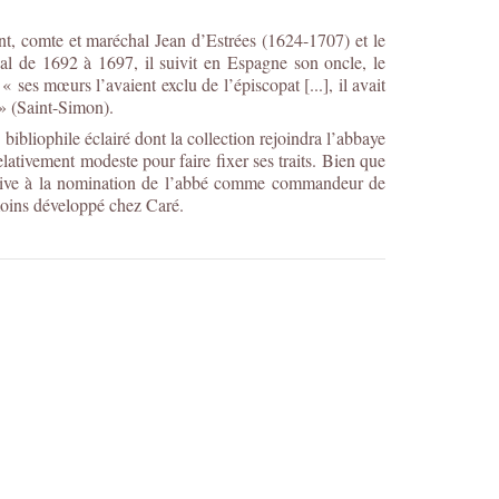
nt, comte et maréchal Jean d’Estrées (1624-1707) et le
l de 1692 à 1697, il suivit en Espagne son oncle, le
es mœurs l’avaient exclu de l’épiscopat [...], il avait
 » (Saint-Simon).
bliophile éclairé dont la collection rejoindra l’abbaye
lativement modeste pour faire fixer ses traits. Bien que
écutive à la nomination de l’abbé comme commandeur de
, moins développé chez Caré.