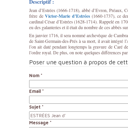
Descriptif :
Jean d’Estrées (1666-1718), abbé d’Evron, Préaux, Con
Victor-Marie d’Estrées
frère de
(1660-1737), ce der
cardinal César d’Estrées (1628-1714). Rappelé en 1704 
eu des galanteries et il était du nombre de ces abbés sur
En janvier 1716, il sera nommé archevêque de Cambrai m
de Saint-Germain-des-Prés à sa mort, il avait intégré l
l’on ait daté pendant longtemps la gravure de Caré d
l’ordre royal. De plus, on note quelques différences pa
Poser une question à propos de cet
Nom
*
Email
*
Sujet
*
Message
*