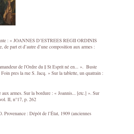
ttre suivante : « JOANNES D’ESTREES REGII ORDINIS
t et d’autre d’une composition aux armes :
ndeur de l'Ordre du || St Esprit né en... ». Buste
oin pres la rue S. Jacq. » Sur la tablette, un quatrain :
aux armes. Sur la bordure : « Joannis... [etc.] ». Sur
ol. II, n°17, p. 262
0. Provenance : Dépôt de l’État, 1909 (anciennes