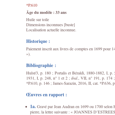
*P.610
Âge du modèle : 33 ans
Huile sur toile
Dimensions inconnues [buste]
Localisation actuelle inconnue.
Historique :
Paiement inscrit aux livres de comptes en 1699 pour 14
»).
Bibliographie :
Hulst/3, p. 180 ; Portalis et Béraldi, 1880-1882, I, p
1931, I, p. 248, n° 1 et 2 ;
ibid
., VII, n° 191, p. 174 
*P.610, p. 146 ;
James-Sarazin, 2016, II, cat. *P.636, p
Œuvres en rapport :
1a.
Gravé par Jean Audran en 1699 ou 1700 selon Hu
pierre, la lettre suivante : « JOANNES D’