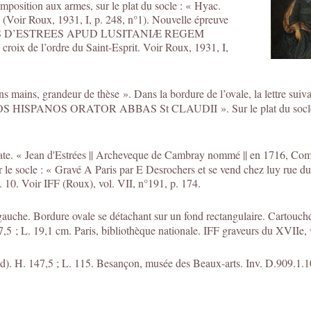
osition aux armes, sur le plat du socle : « Hyac.
 (Voir Roux, 1931, I, p. 248, n°1). Nouvelle épreuve
JOANNES D’ESTREES APUD LUSITANIÆ REGEM
x de l’ordre du Saint-Esprit. Voir Roux, 1931, I,
sans mains, grandeur de thèse ». Dans la bordure de l’ovale, la le
OS ORATOR ABBAS St CLAUDII ». Sur le plat du socle, de par
te. « Jean d'Estrées || Archeveque de Cambray nommé || en 1716, Comma
 le socle : « Gravé A Paris par E Desrochers et se vend chez luy rue du F
 L. 10. Voir IFF (Roux), vol. VII, n°191, p. 174.
auche. Bordure ovale se détachant sur un fond rectangulaire. Cartouche 
7,5 ; L. 19,1 cm. Paris, bibliothèque nationale. IFF graveurs du XVIIe, v
ied). H. 147,5 ; L. 115. Besançon, musée des Beaux-arts. Inv. D.909.1.1