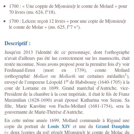
1700 : « Une coppie de M[onsieu]r le comte de Molard » pour
70 livres (ms. 624, f°18).
1700 : Lelcerc reçoit 12 livres « pour une copie de M[onsieu]r
le comte de Molar » (ms. 625, f°7 v°).
Descriptif :
Jusqu'en 2013 l'identité de ce personnage, dont l'orthographe
n'avait d'ailleurs pas été lue correctement sur les manuscrits, était
restée inconnue. Nous avons proposé pour la première fois d'y voir
Ferdinand-Ernst (mort en 1739), comte Mollard
1
(orthographié
Mollart
ou
Mollarth
sur certaines médailles
),
er
envoyé de l’empereur Léopold 1
de Habsbourg (1640-1705) à la
cour de Lorraine en 1699. Grand maréchal d’Autriche, vice-
President de la chambre à la cour impériale, il était le fils de Franz
Maximilian (1628-1690) avait épousé Katharina von Seeau. Sa
fille, Marie Karoline von Fuchs-Mollard (1681-1754), sera la
gouvernante de Marie-Thérèse d'Autriche.
En cette même année 1699, Mollard commande à Rigaud une
Louis XIV
Grand Dauphin
copie du portrait de
et une du
(« deux [copies du roi] p[ou]r M[onsieu]r le comte de Molac du