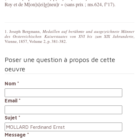
Roy et de M[on]s[ei]g[neu]r » (sans prix ; ms.624, f°17).
1. Joseph Bergmann,
Medaillen auf berühmte und ausgezeichnete Männer
des Oestereichischen Kaiserstaates von XVI bis zum XIX Jahrunderte
,
Vienne, 1857, Volume 2, p. 381-382.
Poser une question à propos de cette
oeuvre
Nom
*
Email
*
Sujet
*
Message
*