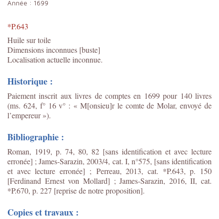
Année :
1699
*P.643
Huile sur toile
Dimensions inconnues [buste]
Localisation actuelle inconnue.
Historique :
Paiement inscrit aux livres de comptes en 1699 pour 140 livres
(ms. 624, f° 16 v° : « M[onsieu]r le comte de Molar, envoyé de
l’empereur »).
Bibliographie :
Roman, 1919, p. 74, 80, 82 [sans identification et avec lecture
erronée] ; James-Sarazin,
2003/4, cat. I, n°575,
[sans identification
et avec lecture erronée] ;
Perreau, 2013, cat. *P.643, p. 150
[Ferdinand Ernest von Mollard] ; James-Sarazin, 2016, II, cat.
*P.670, p. 227 [reprise de notre proposition].
Copies et travaux :