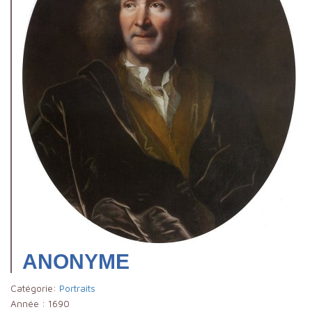
ANONYME
Catégorie:
Portraits
Année :
1690