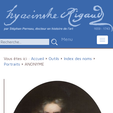
Menu
Toggl
navig
Vous êtes ici :
Accueil
Outils
Index des noms
Portraits
ANONYME