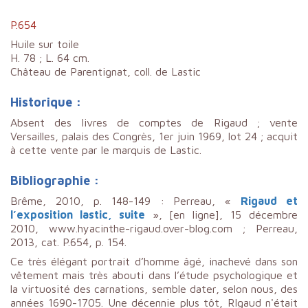
P.654
Huile sur toile
H. 78 ; L. 64 cm.
Château de Parentignat, coll. de Lastic
Historique :
Absent des livres de comptes de Rigaud ; vente
Versailles, palais des Congrès, 1er juin 1969, lot 24 ; acquit
à cette vente par le marquis de Lastic.
Bibliographie :
Brême, 2010, p. 148-149 : Perreau, «
Rigaud et
l’exposition lastic, suite
», [en ligne], 15 décembre
2010, www.hyacinthe-rigaud.over-blog.com ; Perreau,
2013, cat. P.654, p. 154.
Ce très élégant portrait d’homme âgé, inachevé dans son
vêtement mais très abouti dans l’étude psychologique et
la virtuosité des carnations, semble dater, selon nous, des
années 1690-1705. Une décennie plus tôt, RIgaud n'était