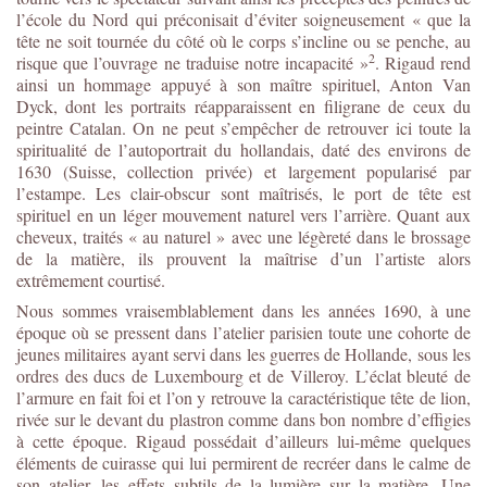
l’école du Nord qui préconisait d’éviter soigneusement « que la
tête ne soit tournée du côté où le corps s’incline ou se penche, au
2
risque que l’ouvrage ne traduise notre incapacité »
. Rigaud rend
ainsi un hommage appuyé à son maître spirituel, Anton Van
Dyck, dont les portraits réapparaissent en filigrane de ceux du
peintre Catalan. On ne peut s’empêcher de retrouver ici toute la
spiritualité de l’autoportrait du hollandais, daté des environs de
1630 (Suisse, collection privée) et largement popularisé par
l’estampe. Les clair-obscur sont maîtrisés, le port de tête est
spirituel en un léger mouvement naturel vers l’arrière. Quant aux
cheveux, traités « au naturel » avec une légèreté dans le brossage
de la matière, ils prouvent la maîtrise d’un l’artiste alors
extrêmement courtisé.
Nous sommes vraisemblablement dans les années 1690, à une
époque où se pressent dans l’atelier parisien toute une cohorte de
jeunes militaires ayant servi dans les guerres de Hollande, sous les
ordres des ducs de Luxembourg et de Villeroy. L’éclat bleuté de
l’armure en fait foi et l’on y retrouve la caractéristique tête de lion,
rivée sur le devant du plastron comme dans bon nombre d’effigies
à cette époque. Rigaud possédait d’ailleurs lui-même quelques
éléments de cuirasse qui lui permirent de recréer dans le calme de
son atelier, les effets subtils de la lumière sur la matière. Une