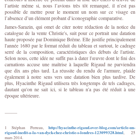
l’artiste même si, nous l’avions très tôt remarqué, il n’est pas
possible de mettre pour le moment un nom sur ce visage en
l’absence d’un élément probant d’iconographie comparative.
James-Sarazin, qui omet de citer notre rédaction de la notice du
catalogue de la vente Christie's, suit pour ce portrait une datation
haute proposée par Dominique Brême. Elle justifie principalement
l'année 1680 par le format réduit du tableau et surtout, le cadrage
serré de la composition, caractéristiques des débuts de l'artiste.
Selon nous, cette idée ne suffit pas à dater l'œuvre dont le fini des
carnations accuse une maîtrise à laquelle Rigaud ne parviendra
que dix ans plus tard. La réussite du rendu de l'armure, plaide
également à notre sens vers une datation bien plus tardive. De
plus, Hyacinthe Rigaud utilisera très longtemps de tels cadrages,
dautant qu'on ne sait ici, si le tableau n'a pas été réduit à une
époque ultérieure.
----------
http://hyacinthe-rigaud.over-blog.com/article-un-
1 Stéphan Perreau,
rigaud-inedit-a-la-van-dyck-chez-christie-s-londres-123099328.html
, 25
mars 2014.