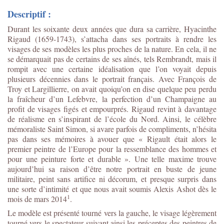
Descriptif :
Durant les soixante deux années que dura sa carrière, Hyacinthe
Rigaud (1659-1743), s’attacha dans ses portraits à rendre les
visages de ses modèles les plus proches de la nature. En cela, il ne
se démarquait pas de certains de ses aînés, tels Rembrandt, mais il
rompit avec une certaine idéalisation que l’on voyait depuis
plusieurs décennies dans le portrait français. Avec François de
Troy et Largillierre, on avait quoiqu’on en dise quelque peu perdu
la fraîcheur d’un Lefebvre, la perfection d’un Champaigne au
profit de visages figés et empourprés. Rigaud revint à davantage
de réalisme en s’inspirant de l’école du Nord. Ainsi, le célèbre
mémoraliste Saint Simon, si avare parfois de compliments, n’hésita
pas dans ses mémoires à avouer que « Rigault était alors le
premier peintre de l’Europe pour la ressemblance des hommes et
pour une peinture forte et durable ». Une telle maxime trouve
aujourd’hui sa raison d’être notre portrait en buste de jeune
militaire, peint sans artifice ni décorum, et presque surpris dans
une sorte d’intimité et que nous avait soumis Alexis Ashot dès le
1
mois de mars 2014
.
Le modèle est présenté tourné vers la gauche, le visage légèrement
tourné vers le spectateur suivant ainsi les préceptes des peintres de