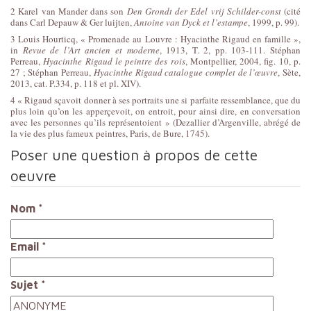
2 Karel van Mander dans son
Den Grondt der Edel vrij Schilder-const
(cité
dans Carl Depauw & Ger luijten,
Antoine van Dyck et l’estampe
, 1999, p. 99).
3 Louis Hourticq, « Promenade au Louvre : Hyacinthe Rigaud en famille »,
in
Revue de l’Art ancien et moderne
, 1913, T. 2, pp. 103-111. Stéphan
Perreau,
Hyacinthe Rigaud le peintre des rois
, Montpellier, 2004, fig. 10, p.
27 ; Stéphan Perreau,
Hyacinthe Rigaud catalogue complet de l’œuvre
, Sète,
2013, cat. P.334, p. 118 et pl. XIV).
4 « Rigaud sçavoit donner à ses portraits une si parfaite ressemblance, que du
plus loin qu’on les apperçevoit, on entroit, pour ainsi dire, en conversation
avec les personnes qu’ils représentoient » (Dezallier d’Argenville, abrégé de
la vie des plus fameux peintres, Paris, de Bure, 1745).
Poser une question à propos de cette
oeuvre
Nom
*
Email
*
Sujet
*