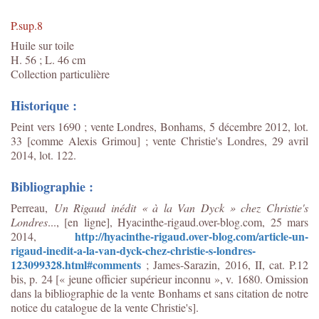
P.sup.8
Huile sur toile
H. 56 ; L. 46 cm
Collection particulière
Historique :
Peint vers 1690 ; vente Londres, Bonhams, 5 décembre 2012, lot.
33 [comme Alexis Grimou] ; vente Christie's Londres, 29 avril
2014, lot. 122.
Bibliographie :
Perreau,
Un Rigaud inédit « à la Van Dyck » chez Christie's
Londres
..., [en ligne], Hyacinthe-rigaud.over-blog.com, 25 mars
http://hyacinthe-rigaud.over-blog.com/article-un-
2014,
rigaud-inedit-a-la-van-dyck-chez-christie-s-londres-
123099328.html#comments
; James-Sarazin, 2016, II, cat. P.12
bis, p. 24 [« jeune officier supérieur inconnu », v. 1680. Omission
dans la bibliographie de la vente Bonhams et sans citation de notre
notice du catalogue de la vente Christie's].