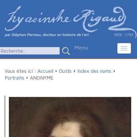
Menu
Toggl
navig
Vous êtes ici :
Accueil
Outils
Index des noms
Portraits
ANONYME