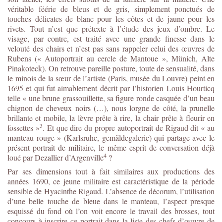
véritable féérie de bleus et de gris, simplement ponctués de
touches délicates de blanc pour les côtes et de jaune pour les
rivets. Tout n’est que prétexte à l’étude des jeux d’ombre. Le
visage, par contre, est traité avec une grande finesse dans le
velouté des chairs et n’est pas sans rappeler celui des œuvres de
Rubens (« Autoportrait au cercle de Mantoue », Münich, Alte
Pinakoteck). On retrouve pareille posture, toute de sensualité, dans
le minois de la sœur de l’artiste (Paris, musée du Louvre) peint en
1695 et qui fut aimablement décrit par l’historien Louis Hourticq
telle « une brune grassouillette, sa figure ronde casquée d’un beau
chignon de cheveux noirs (…), nous lorgne de côté, la prunelle
brillante et mobile, la lèvre prête à rire, la chair prête à fleurir en
3
fossettes »
. Et que dire du propre autoportrait de Rigaud dit « au
manteau rouge » (Karlsruhe, gemäldegalerie) qui partage avec le
présent portrait de militaire, le même esprit de conversation déjà
4
loué par Dezallier d’Argenville
?
Par ses dimensions tout à fait similaires aux productions des
années 1690, ce jeune militaire est caractéristique de la période
sensible de Hyacinthe Rigaud. L’absence de décorum, l’utilisation
d’une belle touche de bleue dans le manteau, l’aspect presque
esquissé du fond où l’on voit encore le travail des brosses, tout
concours à inscrire ce portrait dans la liste des chefs d’œuvre de