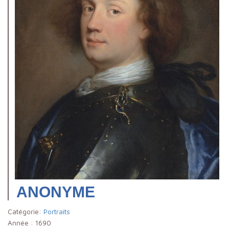
ANONYME
Catégorie:
Portraits
Année :
1690