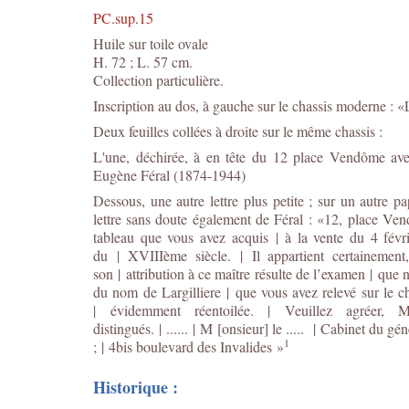
PC.sup.15
Huile sur toile ovale
H. 72 ; L. 57 cm.
Collection particulière.
Inscription au dos, à gauche sur le chassis moderne : «
Deux feuilles collées à droite sur le même chassis :
L'une, déchirée, à en tête du 12 place Vendôme avec 
Eugène Féral (1874-1944)
Dessous, une autre lettre plus petite ; sur un autre pa
lettre
sans doute également de Féral
: «12, place Ven
tableau que vous avez acquis | à la vente du 4 févri
du | XVIIIème siècle. | Il appartient certainemen
son | attribution à ce maître résulte de l’examen | que 
du nom de Largilliere | que vous avez relevé sur le ch
| évidemment réentoilée. | Veuillez agréer, M
distingués. | ...... | M [onsieur] le ..... | Cabinet d
1
; | 4bis boulevard des Invalides »
Historique :