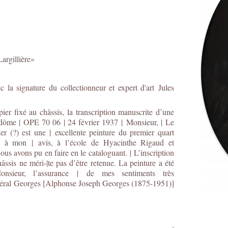
Largillière»
la signature du collectionneur et expert d'art Jules
pier fixé au châssis, la transcription manuscrite d’une
dôme | OPE 70 06 | 24 février 1937 | Monsieur, | Le
er (?) est une | excellente peinture du premier quart
t, à mon | avis, à l’école de Hyacinthe Rigaud et
nous avons pu en faire en le cataloguant. | L’inscription
âssis ne méri-|te pas d’être retenue. La peinture a été
onsieur, l’assurance | de mes sentiments très
u général Georges [Alphonse Joseph Georges (1875-1951)]