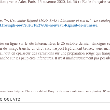
cation ; vente Ader, Paris, 13 novemre 2020, lot. 36 (« École française 
se ?»,
Hyacinthe Rigaud (1659-1743). L'homme et son art - Le catalo
d.fr/single-post/2020/10/27/Un-nouveau-Rigaud-de-jeunesse
.
mise en ligne sur le site Interenchères le 26 octobre dernier, témoigne 
ni du visage tranche en effet avec l'aspect légèrement brossé, voire 
avail tout en épaisseur des carnations sur une préparation rouge qui tra
nche sur les paupières inférieures. Il n'est malheureusement pas possib
s remercions Stéphan Pinta du cabinet Turquin de nous avoir fourni une photo) : 06
te oeuvre